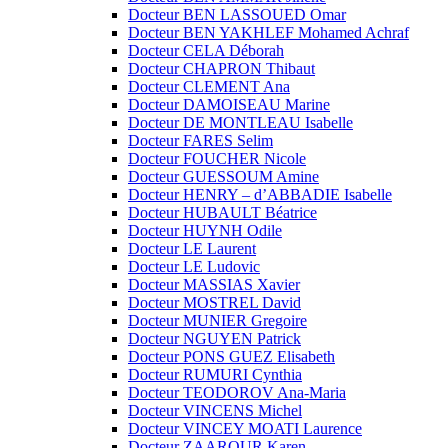
Docteur BEN LASSOUED Omar
Docteur BEN YAKHLEF Mohamed Achraf
Docteur CELA Déborah
Docteur CHAPRON Thibaut
Docteur CLEMENT Ana
Docteur DAMOISEAU Marine
Docteur DE MONTLEAU Isabelle
Docteur FARES Selim
Docteur FOUCHER Nicole
Docteur GUESSOUM Amine
Docteur HENRY – d’ABBADIE Isabelle
Docteur HUBAULT Béatrice
Docteur HUYNH Odile
Docteur LE Laurent
Docteur LE Ludovic
Docteur MASSIAS Xavier
Docteur MOSTREL David
Docteur MUNIER Gregoire
Docteur NGUYEN Patrick
Docteur PONS GUEZ Elisabeth
Docteur RUMURI Cynthia
Docteur TEODOROV Ana-Maria
Docteur VINCENS Michel
Docteur VINCEY MOATI Laurence
Docteur ZAAROUR Karen