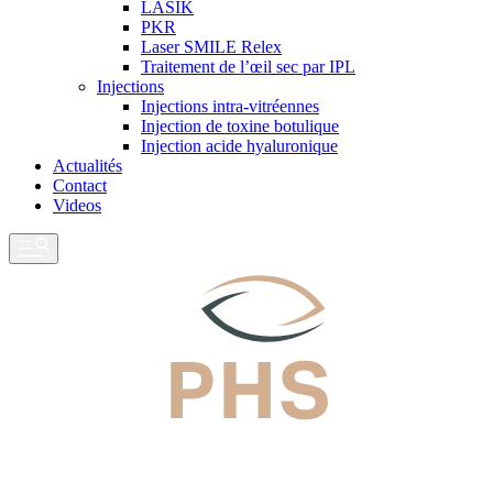
LASIK
PKR
Laser SMILE Relex
Traitement de l’œil sec par IPL
Injections
Injections intra-vitréennes
Injection de toxine botulique
Injection acide hyaluronique
Actualités
Contact
Videos