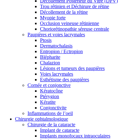
Décollement Postérieur du Vitré (DPV)
Trou rétinien et Déchirure de rétine
Décollement de la rétine
Myopie forte
Occlusion veineuse rétinienne
Choriorétinopathie séreuse centrale
Paupières et voies lacrymales
Ptosis
Dermatochalasis
Entropion / Ectropion
Blépharite
Chalazion
Lésions et tumeurs des paupières
Voies lacrymales
Esthétisme des paupières
Cornée et conjonctive
Kératocône
Ptérygion
Kératite
Conjonctivite
Inflammations de l’oeil
Chirurgie ophtalmologique
Chirurgie de la cataracte
Implant de cataracte
Implants monofocaux intraoculaires