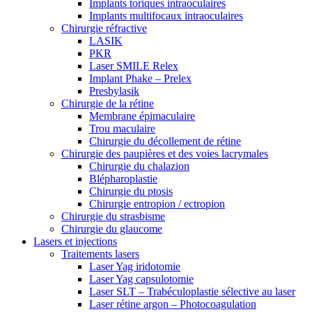
Implants toriques intraoculaires
Implants multifocaux intraoculaires
Chirurgie réfractive
LASIK
PKR
Laser SMILE Relex
Implant Phake – Prelex
Presbylasik
Chirurgie de la rétine
Membrane épimaculaire
Trou maculaire
Chirurgie du décollement de rétine
Chirurgie des paupières et des voies lacrymales
Chirurgie du chalazion
Blépharoplastie
Chirurgie du ptosis
Chirurgie entropion / ectropion
Chirurgie du strasbisme
Chirurgie du glaucome
Lasers et injections
Traitements lasers
Laser Yag iridotomie
Laser Yag capsulotomie
Laser SLT – Trabéculoplastie sélective au laser
Laser rétine argon – Photocoagulation