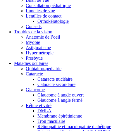
Bilan de vue
Consultation pédiatrique
Lunettes de vue
Lentilles de contact
Orthokératologie
Conseils
Troubles de la vision
Anatomie de l’oeil
Myopie
Astigmatisme
Hypermétropie
Presbytie
Maladies oculaires
Ophtalmo-pédiatrie
Cataracte
Cataracte nucléaire
Cataracte secondaire
Glaucome
Glaucome à angle ouvert
Glaucome à angle fermé
Rétine et vitré
DMLA
Membrane épirétinienne
Trou maculaire
Rétinopathie et maculopathie diabétique