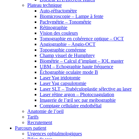
Plateau technique
Auto-réfractomètre
Biomicroscopie – Lampe à fente
Pachymétrie – Tonométrie
Rétinographie
Vision des couleurs
Tomographie en cohérence optique – OCT
Angiographie – Angio-OCT
Topographie cornéenne
Champ visuel de Humphrey
Biométrie – Calcul d’implant – IOL master
UBM – Echographie haute fréquence
Échographie oculaire mode B
Laser Yag iridotomie
Laser Yag capsulotomie
Laser SLT – Trabéculoplastie sélective au laser
Laser rétine argon – Photocoagulation
Imagerie de l’œil sec par meibographie
Comptage cellulaire endothélial
Anatomie de l’oeil
Tarifs
Recrutement
Parcours patient
Urgences ophtalmologiques