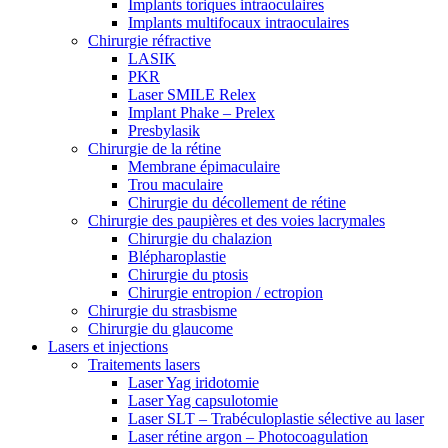
Implants toriques intraoculaires
Implants multifocaux intraoculaires
Chirurgie réfractive
LASIK
PKR
Laser SMILE Relex
Implant Phake – Prelex
Presbylasik
Chirurgie de la rétine
Membrane épimaculaire
Trou maculaire
Chirurgie du décollement de rétine
Chirurgie des paupières et des voies lacrymales
Chirurgie du chalazion
Blépharoplastie
Chirurgie du ptosis
Chirurgie entropion / ectropion
Chirurgie du strasbisme
Chirurgie du glaucome
Lasers et injections
Traitements lasers
Laser Yag iridotomie
Laser Yag capsulotomie
Laser SLT – Trabéculoplastie sélective au laser
Laser rétine argon – Photocoagulation