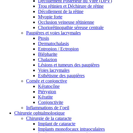
Décollement Postérieur du Vitré (DPV)
Trou rétinien et Déchirure de rétine
Décollement de la rétine
Myopie forte
Occlusion veineuse rétinienne
Choriorétinopathie séreuse centrale
Paupières et voies lacrymales
Ptosis
Dermatochalasis
Entropion / Ectropion
Blépharite
Chalazion
Lésions et tumeurs des paupières
Voies lacrymales
Esthétisme des paupières
Cornée et conjonctive
Kératocône
Ptérygion
Kératite
Conjonctivite
Inflammations de l’oeil
Chirurgie ophtalmologique
Chirurgie de la cataracte
Implant de cataracte
Implants monofocaux intraoculaires