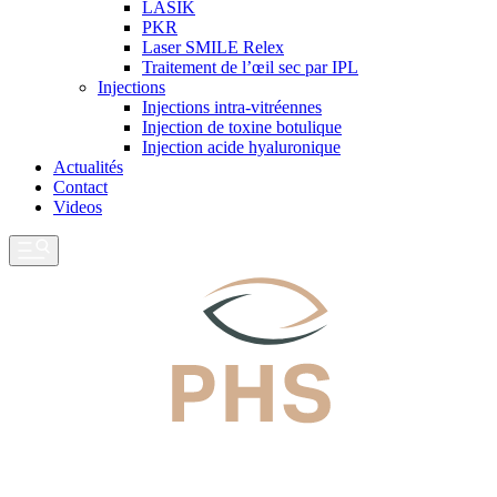
LASIK
PKR
Laser SMILE Relex
Traitement de l’œil sec par IPL
Injections
Injections intra-vitréennes
Injection de toxine botulique
Injection acide hyaluronique
Actualités
Contact
Videos