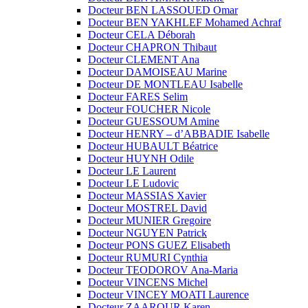
Docteur BEN LASSOUED Omar
Docteur BEN YAKHLEF Mohamed Achraf
Docteur CELA Déborah
Docteur CHAPRON Thibaut
Docteur CLEMENT Ana
Docteur DAMOISEAU Marine
Docteur DE MONTLEAU Isabelle
Docteur FARES Selim
Docteur FOUCHER Nicole
Docteur GUESSOUM Amine
Docteur HENRY – d’ABBADIE Isabelle
Docteur HUBAULT Béatrice
Docteur HUYNH Odile
Docteur LE Laurent
Docteur LE Ludovic
Docteur MASSIAS Xavier
Docteur MOSTREL David
Docteur MUNIER Gregoire
Docteur NGUYEN Patrick
Docteur PONS GUEZ Elisabeth
Docteur RUMURI Cynthia
Docteur TEODOROV Ana-Maria
Docteur VINCENS Michel
Docteur VINCEY MOATI Laurence
Docteur ZAAROUR Karen