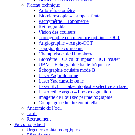
Plateau technique
Auto-réfractomètre
Biomicroscopie – Lampe à fente
Pachymétrie – Tonométrie
Rétinographie
Vision des couleurs
Tomographie en cohérence optique – OCT
Angiographie – Angio-OCT
Topographie cornéenne
Champ visuel de Humphrey
Biométrie – Calcul d’implant – IOL master
UBM – Echographie haute fréquence
Échographie oculaire mode B
Laser Yag iridotomie
Laser Yag capsulotomie
Laser SLT – Trabéculoplastie sélective au laser
Laser rétine argon – Photocoagulation
Imagerie de l’œil sec par meibographie
Comptage cellulaire endothélial
Anatomie de l’oeil
Tarifs
Recrutement
Parcours patient
Urgences ophtalmologiques