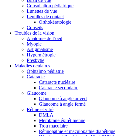
Bilan de vue
Consultation pédiatrique
Lunettes de vue
Lentilles de contact
Orthokératologie
Conseils
Troubles de la vision
Anatomie de l’oeil
Myopie
Astigmatisme
Hypermétropie
Presbytie
Maladies oculaires
Ophtalmo-pédiatrie
Cataracte
Cataracte nucléaire
Cataracte secondaire
Glaucome
Glaucome à angle ouvert
Glaucome à angle fermé
Rétine et vitré
DMLA
Membrane épirétinienne
Trou maculaire
Rétinopathie et maculopathie diabétique