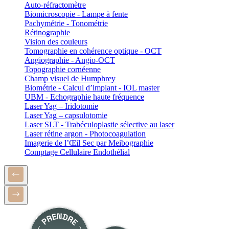
Auto-réfractomètre
Biomicroscopie - Lampe à fente
Pachymétrie - Tonométrie
Rétinographie
Vision des couleurs
Tomographie en cohérence optique - OCT
Angiographie - Angio-OCT
Topographie cornéenne
Champ visuel de Humphrey
Biométrie - Calcul d’implant - IOL master
UBM - Echographie haute fréquence
Laser Yag – Iridotomie
Laser Yag – capsulotomie
Laser SLT - Trabéculoplastie sélective au laser
Laser rétine argon - Photocoagulation
Imagerie de l’Œil Sec par Meibographie
Comptage Cellulaire Endothélial