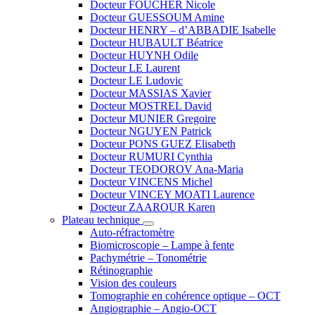
Docteur FOUCHER Nicole
Docteur GUESSOUM Amine
Docteur HENRY – d’ABBADIE Isabelle
Docteur HUBAULT Béatrice
Docteur HUYNH Odile
Docteur LE Laurent
Docteur LE Ludovic
Docteur MASSIAS Xavier
Docteur MOSTREL David
Docteur MUNIER Gregoire
Docteur NGUYEN Patrick
Docteur PONS GUEZ Elisabeth
Docteur RUMURI Cynthia
Docteur TEODOROV Ana-Maria
Docteur VINCENS Michel
Docteur VINCEY MOATI Laurence
Docteur ZAAROUR Karen
Plateau technique
Auto-réfractomètre
Biomicroscopie – Lampe à fente
Pachymétrie – Tonométrie
Rétinographie
Vision des couleurs
Tomographie en cohérence optique – OCT
Angiographie – Angio-OCT