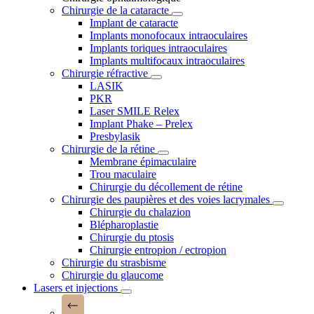
Chirurgie de la cataracte
Implant de cataracte
Implants monofocaux intraoculaires
Implants toriques intraoculaires
Implants multifocaux intraoculaires
Chirurgie réfractive
LASIK
PKR
Laser SMILE Relex
Implant Phake – Prelex
Presbylasik
Chirurgie de la rétine
Membrane épimaculaire
Trou maculaire
Chirurgie du décollement de rétine
Chirurgie des paupières et des voies lacrymales
Chirurgie du chalazion
Blépharoplastie
Chirurgie du ptosis
Chirurgie entropion / ectropion
Chirurgie du strasbisme
Chirurgie du glaucome
Lasers et injections