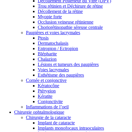
Décollement Postérieur du Vitré (DPV)
Trou rétinien et Déchirure de rétine
Décollement de la rétine
Myopie forte
Occlusion veineuse rétinienne
Choriorétinopathie séreuse centrale
Paupières et voies lacrymales
Ptosis
Dermatochalasis
Entropion / Ectropion
Blépharite
Chalazion
Lésions et tumeurs des paupières
Voies lacrymales
Esthétisme des paupières
Cornée et conjonctive
Kératocône
Ptérygion
Kératite
Conjonctivite
Inflammations de l’oeil
Chirurgie ophtalmologique
Chirurgie de la cataracte
Implant de cataracte
Implants monofocaux intraoculaires