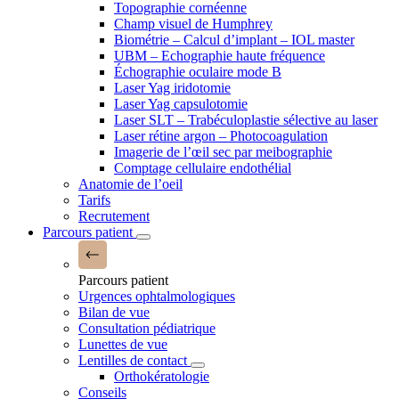
Topographie cornéenne
Champ visuel de Humphrey
Biométrie – Calcul d’implant – IOL master
UBM – Echographie haute fréquence
Échographie oculaire mode B
Laser Yag iridotomie
Laser Yag capsulotomie
Laser SLT – Trabéculoplastie sélective au laser
Laser rétine argon – Photocoagulation
Imagerie de l’œil sec par meibographie
Comptage cellulaire endothélial
Anatomie de l’oeil
Tarifs
Recrutement
Parcours patient
Parcours patient
Urgences ophtalmologiques
Bilan de vue
Consultation pédiatrique
Lunettes de vue
Lentilles de contact
Orthokératologie
Conseils