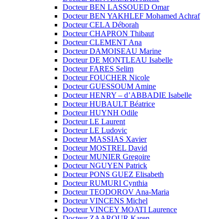
Docteur BEN LASSOUED Omar
Docteur BEN YAKHLEF Mohamed Achraf
Docteur CELA Déborah
Docteur CHAPRON Thibaut
Docteur CLEMENT Ana
Docteur DAMOISEAU Marine
Docteur DE MONTLEAU Isabelle
Docteur FARES Selim
Docteur FOUCHER Nicole
Docteur GUESSOUM Amine
Docteur HENRY – d’ABBADIE Isabelle
Docteur HUBAULT Béatrice
Docteur HUYNH Odile
Docteur LE Laurent
Docteur LE Ludovic
Docteur MASSIAS Xavier
Docteur MOSTREL David
Docteur MUNIER Gregoire
Docteur NGUYEN Patrick
Docteur PONS GUEZ Elisabeth
Docteur RUMURI Cynthia
Docteur TEODOROV Ana-Maria
Docteur VINCENS Michel
Docteur VINCEY MOATI Laurence
Docteur ZAAROUR Karen