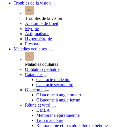
Troubles de la vision
Troubles de la vision
Anatomie de l’oeil
Myopie
Astigmatisme
Hypermétropie
Presbytie
Maladies oculaires
Maladies oculaires
Ophtalmo-pédiatrie
Cataracte
Cataracte nucléaire
Cataracte secondaire
Glaucome
Glaucome à angle ouvert
Glaucome à angle fermé
Rétine et vitré
DMLA
Membrane épirétinienne
Trou maculaire
Rétinopathie et maculopathie diabétique