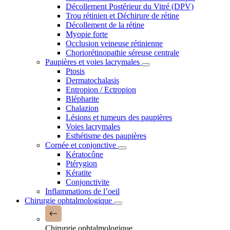
Décollement Postérieur du Vitré (DPV)
Trou rétinien et Déchirure de rétine
Décollement de la rétine
Myopie forte
Occlusion veineuse rétinienne
Choriorétinopathie séreuse centrale
Paupières et voies lacrymales
Ptosis
Dermatochalasis
Entropion / Ectropion
Blépharite
Chalazion
Lésions et tumeurs des paupières
Voies lacrymales
Esthétisme des paupières
Cornée et conjonctive
Kératocône
Ptérygion
Kératite
Conjonctivite
Inflammations de l’oeil
Chirurgie ophtalmologique
Chirurgie ophtalmologique