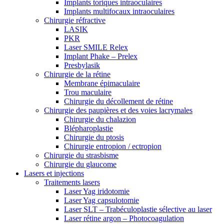
Implants toriques intraoculaires
Implants multifocaux intraoculaires
Chirurgie réfractive
LASIK
PKR
Laser SMILE Relex
Implant Phake – Prelex
Presbylasik
Chirurgie de la rétine
Membrane épimaculaire
Trou maculaire
Chirurgie du décollement de rétine
Chirurgie des paupières et des voies lacrymales
Chirurgie du chalazion
Blépharoplastie
Chirurgie du ptosis
Chirurgie entropion / ectropion
Chirurgie du strasbisme
Chirurgie du glaucome
Lasers et injections
Traitements lasers
Laser Yag iridotomie
Laser Yag capsulotomie
Laser SLT – Trabéculoplastie sélective au laser
Laser rétine argon – Photocoagulation