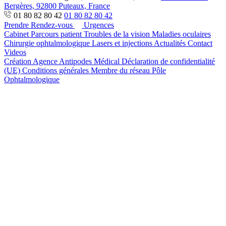
Bergères, 92800 Puteaux, France
01 80 82 80 42
01 80 82 80 42
Prendre Rendez-vous
Urgences
Cabinet
Parcours patient
Troubles de la vision
Maladies oculaires
Chirurgie ophtalmologique
Lasers et injections
Actualités
Contact
Videos
Création Agence Antipodes Médical
Déclaration de confidentialité
(UE)
Conditions générales
Membre du réseau Pôle
Ophtalmologique