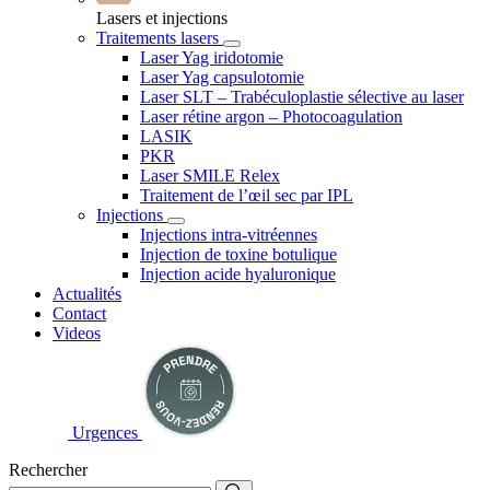
Lasers et injections
Traitements lasers
Laser Yag iridotomie
Laser Yag capsulotomie
Laser SLT – Trabéculoplastie sélective au laser
Laser rétine argon – Photocoagulation
LASIK
PKR
Laser SMILE Relex
Traitement de l’œil sec par IPL
Injections
Injections intra-vitréennes
Injection de toxine botulique
Injection acide hyaluronique
Actualités
Contact
Videos
Urgences
Rechercher