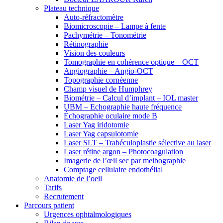
Plateau technique
Auto-réfractomètre
Biomicroscopie – Lampe à fente
Pachymétrie – Tonométrie
Rétinographie
Vision des couleurs
Tomographie en cohérence optique – OCT
Angiographie – Angio-OCT
Topographie cornéenne
Champ visuel de Humphrey
Biométrie – Calcul d’implant – IOL master
UBM – Echographie haute fréquence
Échographie oculaire mode B
Laser Yag iridotomie
Laser Yag capsulotomie
Laser SLT – Trabéculoplastie sélective au laser
Laser rétine argon – Photocoagulation
Imagerie de l’œil sec par meibographie
Comptage cellulaire endothélial
Anatomie de l’oeil
Tarifs
Recrutement
Parcours patient
Urgences ophtalmologiques