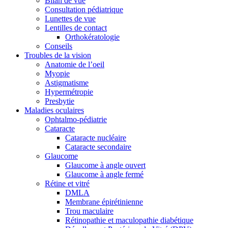
Bilan de vue
Consultation pédiatrique
Lunettes de vue
Lentilles de contact
Orthokératologie
Conseils
Troubles de la vision
Anatomie de l’oeil
Myopie
Astigmatisme
Hypermétropie
Presbytie
Maladies oculaires
Ophtalmo-pédiatrie
Cataracte
Cataracte nucléaire
Cataracte secondaire
Glaucome
Glaucome à angle ouvert
Glaucome à angle fermé
Rétine et vitré
DMLA
Membrane épirétinienne
Trou maculaire
Rétinopathie et maculopathie diabétique