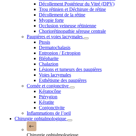
Décollement Postérieur du Vitré (DPV)
Trou rétinien et Déchirure de rétine
Décollement de la rétine
Myopie forte
Occlusion veineuse rétinienne
Choriorétinopathie séreuse centrale
Paupières et voies lacrymales
Ptosis
Dermatochalasis
Entropion / Ectropion
Blépharite
Chalazion
Lésions et tumeurs des paupières
Voies lacrymales
Esthétisme des paupières
Cornée et conjonctive
Kératocône
Ptérygion
Kératite
Conjonctivite
Inflammations de l’oeil
Chirurgie ophtalmologique
Chirurgie ophtalmologique