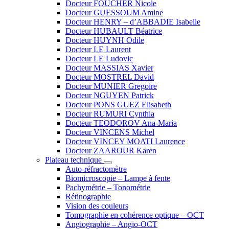
Docteur FOUCHER Nicole
Docteur GUESSOUM Amine
Docteur HENRY – d’ABBADIE Isabelle
Docteur HUBAULT Béatrice
Docteur HUYNH Odile
Docteur LE Laurent
Docteur LE Ludovic
Docteur MASSIAS Xavier
Docteur MOSTREL David
Docteur MUNIER Gregoire
Docteur NGUYEN Patrick
Docteur PONS GUEZ Elisabeth
Docteur RUMURI Cynthia
Docteur TEODOROV Ana-Maria
Docteur VINCENS Michel
Docteur VINCEY MOATI Laurence
Docteur ZAAROUR Karen
Plateau technique
Auto-réfractomètre
Biomicroscopie – Lampe à fente
Pachymétrie – Tonométrie
Rétinographie
Vision des couleurs
Tomographie en cohérence optique – OCT
Angiographie – Angio-OCT