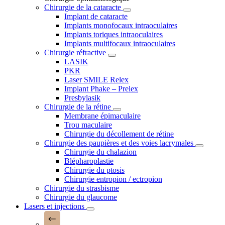
Chirurgie de la cataracte
Implant de cataracte
Implants monofocaux intraoculaires
Implants toriques intraoculaires
Implants multifocaux intraoculaires
Chirurgie réfractive
LASIK
PKR
Laser SMILE Relex
Implant Phake – Prelex
Presbylasik
Chirurgie de la rétine
Membrane épimaculaire
Trou maculaire
Chirurgie du décollement de rétine
Chirurgie des paupières et des voies lacrymales
Chirurgie du chalazion
Blépharoplastie
Chirurgie du ptosis
Chirurgie entropion / ectropion
Chirurgie du strasbisme
Chirurgie du glaucome
Lasers et injections