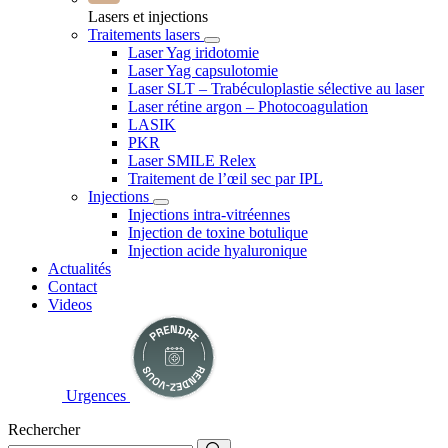
Lasers et injections
Traitements lasers
Laser Yag iridotomie
Laser Yag capsulotomie
Laser SLT – Trabéculoplastie sélective au laser
Laser rétine argon – Photocoagulation
LASIK
PKR
Laser SMILE Relex
Traitement de l’œil sec par IPL
Injections
Injections intra-vitréennes
Injection de toxine botulique
Injection acide hyaluronique
Actualités
Contact
Videos
Urgences
Rechercher