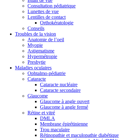
Bilan de vue
Consultation pédiatrique
Lunettes de vue
Lentilles de contact
Orthokératologie
Conseils
Troubles de la vision
Anatomie de l’oeil
Myopie
Astigmatisme
Hypermétropie
Presbytie
Maladies oculaires
Ophtalmo-pédiatrie
Cataracte
Cataracte nucléaire
Cataracte secondaire
Glaucome
Glaucome à angle ouvert
Glaucome à angle fermé
Rétine et vitré
DMLA
Membrane épirétinienne
Trou maculaire
Rétinopathie et maculopathie diabétique