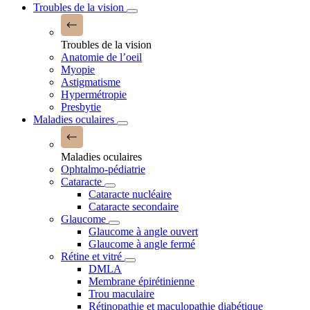
Troubles de la vision
Troubles de la vision
Anatomie de l’oeil
Myopie
Astigmatisme
Hypermétropie
Presbytie
Maladies oculaires
Maladies oculaires
Ophtalmo-pédiatrie
Cataracte
Cataracte nucléaire
Cataracte secondaire
Glaucome
Glaucome à angle ouvert
Glaucome à angle fermé
Rétine et vitré
DMLA
Membrane épirétinienne
Trou maculaire
Rétinopathie et maculopathie diabétique