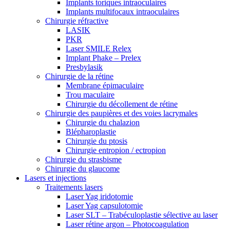
Implants toriques intraoculaires
Implants multifocaux intraoculaires
Chirurgie réfractive
LASIK
PKR
Laser SMILE Relex
Implant Phake – Prelex
Presbylasik
Chirurgie de la rétine
Membrane épimaculaire
Trou maculaire
Chirurgie du décollement de rétine
Chirurgie des paupières et des voies lacrymales
Chirurgie du chalazion
Blépharoplastie
Chirurgie du ptosis
Chirurgie entropion / ectropion
Chirurgie du strasbisme
Chirurgie du glaucome
Lasers et injections
Traitements lasers
Laser Yag iridotomie
Laser Yag capsulotomie
Laser SLT – Trabéculoplastie sélective au laser
Laser rétine argon – Photocoagulation