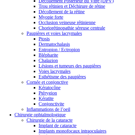
Décollement Postérieur du Vitré (DPV)
Trou rétinien et Déchirure de rétine
Décollement de la rétine
Myopie forte
Occlusion veineuse rétinienne
Choriorétinopathie séreuse centrale
Paupières et voies lacrymales
Ptosis
Dermatochalasis
Entropion / Ectropion
Blépharite
Chalazion
Lésions et tumeurs des paupières
Voies lacrymales
Esthétisme des paupières
Cornée et conjonctive
Kératocône
Ptérygion
Kératite
Conjonctivite
Inflammations de l’oeil
Chirurgie ophtalmologique
Chirurgie de la cataracte
Implant de cataracte
Implants monofocaux intraoculaires