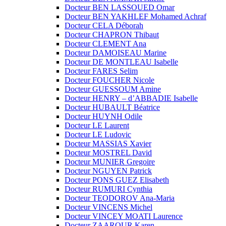
Docteur BEN LASSOUED Omar
Docteur BEN YAKHLEF Mohamed Achraf
Docteur CELA Déborah
Docteur CHAPRON Thibaut
Docteur CLEMENT Ana
Docteur DAMOISEAU Marine
Docteur DE MONTLEAU Isabelle
Docteur FARES Selim
Docteur FOUCHER Nicole
Docteur GUESSOUM Amine
Docteur HENRY – d’ABBADIE Isabelle
Docteur HUBAULT Béatrice
Docteur HUYNH Odile
Docteur LE Laurent
Docteur LE Ludovic
Docteur MASSIAS Xavier
Docteur MOSTREL David
Docteur MUNIER Gregoire
Docteur NGUYEN Patrick
Docteur PONS GUEZ Elisabeth
Docteur RUMURI Cynthia
Docteur TEODOROV Ana-Maria
Docteur VINCENS Michel
Docteur VINCEY MOATI Laurence
Docteur ZAAROUR Karen