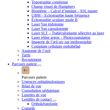
Topographie cornéenne
Champ visuel de Humphrey
Biométrie – Calcul d’implant – IOL master
UBM – Echographie haute fréquence
Échographie oculaire mode B
Laser Yag iridotomie
Laser Yag capsulotomie
Laser SLT – Trabéculoplastie sélective au laser
Laser rétine argon – Photocoagulation
Imagerie de l’œil sec par meibographie
Comptage cellulaire endothélial
Anatomie de l’oeil
Tarifs
Recrutement
Parcours patient
Parcours patient
Urgences ophtalmologiques
Bilan de vue
Consultation pédiatrique
Lunettes de vue
Lentilles de contact
Orthokératologie
Conseils