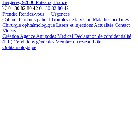
Bergères, 92800 Puteaux, France
01 80 82 80 42
01 80 82 80 42
Prendre Rendez-vous
Urgences
Cabinet
Parcours patient
Troubles de la vision
Maladies oculaires
Chirurgie ophtalmologique
Lasers et injections
Actualités
Contact
Videos
Création Agence Antipodes Médical
Déclaration de confidentialité
(UE)
Conditions générales
Membre du réseau Pôle
Ophtalmologique