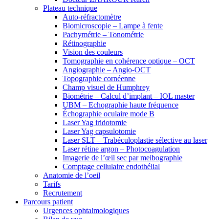
Plateau technique
Auto-réfractomètre
Biomicroscopie – Lampe à fente
Pachymétrie – Tonométrie
Rétinographie
Vision des couleurs
Tomographie en cohérence optique – OCT
Angiographie – Angio-OCT
Topographie cornéenne
Champ visuel de Humphrey
Biométrie – Calcul d’implant – IOL master
UBM – Echographie haute fréquence
Échographie oculaire mode B
Laser Yag iridotomie
Laser Yag capsulotomie
Laser SLT – Trabéculoplastie sélective au laser
Laser rétine argon – Photocoagulation
Imagerie de l’œil sec par meibographie
Comptage cellulaire endothélial
Anatomie de l’oeil
Tarifs
Recrutement
Parcours patient
Urgences ophtalmologiques