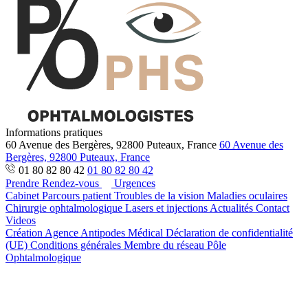
Informations pratiques
60 Avenue des Bergères, 92800 Puteaux, France
60 Avenue des
Bergères, 92800 Puteaux, France
01 80 82 80 42
01 80 82 80 42
Prendre Rendez-vous
Urgences
Cabinet
Parcours patient
Troubles de la vision
Maladies oculaires
Chirurgie ophtalmologique
Lasers et injections
Actualités
Contact
Videos
Création Agence Antipodes Médical
Déclaration de confidentialité
(UE)
Conditions générales
Membre du réseau Pôle
Ophtalmologique