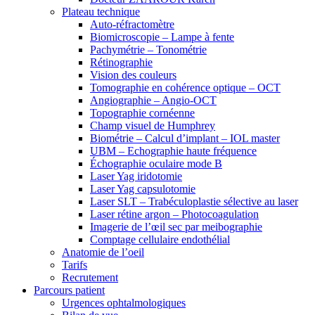
Plateau technique
Auto-réfractomètre
Biomicroscopie – Lampe à fente
Pachymétrie – Tonométrie
Rétinographie
Vision des couleurs
Tomographie en cohérence optique – OCT
Angiographie – Angio-OCT
Topographie cornéenne
Champ visuel de Humphrey
Biométrie – Calcul d’implant – IOL master
UBM – Echographie haute fréquence
Échographie oculaire mode B
Laser Yag iridotomie
Laser Yag capsulotomie
Laser SLT – Trabéculoplastie sélective au laser
Laser rétine argon – Photocoagulation
Imagerie de l’œil sec par meibographie
Comptage cellulaire endothélial
Anatomie de l’oeil
Tarifs
Recrutement
Parcours patient
Urgences ophtalmologiques