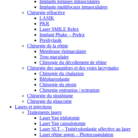
Implants toriques intraoculaires
Implants multifocaux intraoculaires
Chirurgie réfractive
LASIK
PKR
Laser SMILE Relex
Implant Phake – Prelex
Presbylasik
Chirurgie de la rétine
Membrane épimaculaire
Trou maculaire
Chirurgie du décollement de rétine
Chirurgie des paupières et des voies lacrymales
Chirurgie du chalazion
Blépharoplastie
Chirurgie du ptosis
Chirurgie entropion / ectropion
Chirurgie du strasbisme
Chirurgie du glaucome
Lasers et injections
Traitements lasers
Laser Yag iridotomie
Laser Yag capsulotomie
Laser SLT – Trabéculoplastie sélective au laser
Laser rétine argon – Photocoagulation