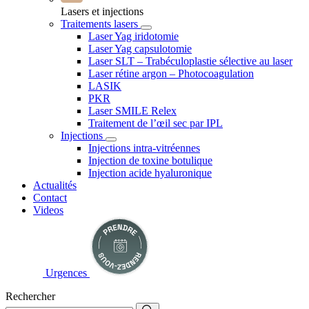
Lasers et injections
Traitements lasers
Laser Yag iridotomie
Laser Yag capsulotomie
Laser SLT – Trabéculoplastie sélective au laser
Laser rétine argon – Photocoagulation
LASIK
PKR
Laser SMILE Relex
Traitement de l’œil sec par IPL
Injections
Injections intra-vitréennes
Injection de toxine botulique
Injection acide hyaluronique
Actualités
Contact
Videos
Urgences
Rechercher