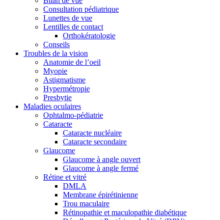
Bilan de vue
Consultation pédiatrique
Lunettes de vue
Lentilles de contact
Orthokératologie
Conseils
Troubles de la vision
Anatomie de l’oeil
Myopie
Astigmatisme
Hypermétropie
Presbytie
Maladies oculaires
Ophtalmo-pédiatrie
Cataracte
Cataracte nucléaire
Cataracte secondaire
Glaucome
Glaucome à angle ouvert
Glaucome à angle fermé
Rétine et vitré
DMLA
Membrane épirétinienne
Trou maculaire
Rétinopathie et maculopathie diabétique