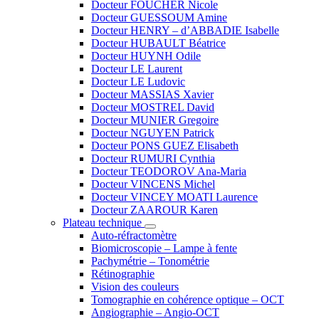
Docteur FOUCHER Nicole
Docteur GUESSOUM Amine
Docteur HENRY – d’ABBADIE Isabelle
Docteur HUBAULT Béatrice
Docteur HUYNH Odile
Docteur LE Laurent
Docteur LE Ludovic
Docteur MASSIAS Xavier
Docteur MOSTREL David
Docteur MUNIER Gregoire
Docteur NGUYEN Patrick
Docteur PONS GUEZ Elisabeth
Docteur RUMURI Cynthia
Docteur TEODOROV Ana-Maria
Docteur VINCENS Michel
Docteur VINCEY MOATI Laurence
Docteur ZAAROUR Karen
Plateau technique
Auto-réfractomètre
Biomicroscopie – Lampe à fente
Pachymétrie – Tonométrie
Rétinographie
Vision des couleurs
Tomographie en cohérence optique – OCT
Angiographie – Angio-OCT