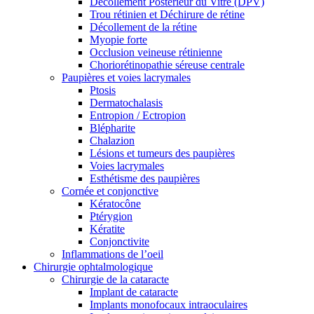
Décollement Postérieur du Vitré (DPV)
Trou rétinien et Déchirure de rétine
Décollement de la rétine
Myopie forte
Occlusion veineuse rétinienne
Choriorétinopathie séreuse centrale
Paupières et voies lacrymales
Ptosis
Dermatochalasis
Entropion / Ectropion
Blépharite
Chalazion
Lésions et tumeurs des paupières
Voies lacrymales
Esthétisme des paupières
Cornée et conjonctive
Kératocône
Ptérygion
Kératite
Conjonctivite
Inflammations de l’oeil
Chirurgie ophtalmologique
Chirurgie de la cataracte
Implant de cataracte
Implants monofocaux intraoculaires