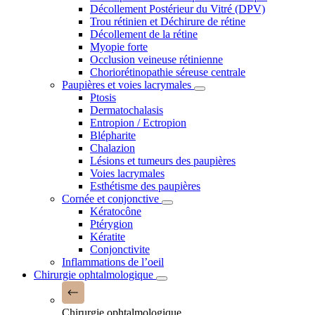
Décollement Postérieur du Vitré (DPV)
Trou rétinien et Déchirure de rétine
Décollement de la rétine
Myopie forte
Occlusion veineuse rétinienne
Choriorétinopathie séreuse centrale
Paupières et voies lacrymales
Ptosis
Dermatochalasis
Entropion / Ectropion
Blépharite
Chalazion
Lésions et tumeurs des paupières
Voies lacrymales
Esthétisme des paupières
Cornée et conjonctive
Kératocône
Ptérygion
Kératite
Conjonctivite
Inflammations de l’oeil
Chirurgie ophtalmologique
Chirurgie ophtalmologique