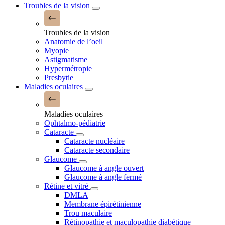
Troubles de la vision
Troubles de la vision
Anatomie de l’oeil
Myopie
Astigmatisme
Hypermétropie
Presbytie
Maladies oculaires
Maladies oculaires
Ophtalmo-pédiatrie
Cataracte
Cataracte nucléaire
Cataracte secondaire
Glaucome
Glaucome à angle ouvert
Glaucome à angle fermé
Rétine et vitré
DMLA
Membrane épirétinienne
Trou maculaire
Rétinopathie et maculopathie diabétique