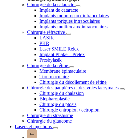
Chirurgie de la cataracte
Implant de cataracte
Implants monofocaux intraoculaires
Implants toriques intraoculaires
Implants multifocaux intraoculaires
Chirurgie réfractive
LASIK
PKR
Laser SMILE Relex
Implant Phake – Prelex
Presbylasik
Chirurgie de la rétine
Membrane épimaculaire
Trou maculaire
Chirurgie du décollement de rétine
Chirurgie des paupières et des voies lacrymales
Chirurgie du chalazion
Blépharoplastie
Chirurgie du ptosis
Chirurgie entropion / ectropion
Chirurgie du strasbisme
Chirurgie du glaucome
Lasers et injections