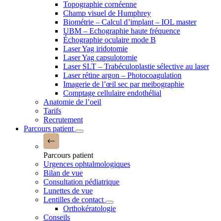
Topographie cornéenne
Champ visuel de Humphrey
Biométrie – Calcul d’implant – IOL master
UBM – Echographie haute fréquence
Échographie oculaire mode B
Laser Yag iridotomie
Laser Yag capsulotomie
Laser SLT – Trabéculoplastie sélective au laser
Laser rétine argon – Photocoagulation
Imagerie de l’œil sec par meibographie
Comptage cellulaire endothélial
Anatomie de l’oeil
Tarifs
Recrutement
Parcours patient
Parcours patient
Urgences ophtalmologiques
Bilan de vue
Consultation pédiatrique
Lunettes de vue
Lentilles de contact
Orthokératologie
Conseils