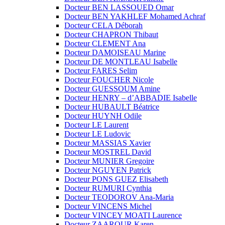
Docteur BEN LASSOUED Omar
Docteur BEN YAKHLEF Mohamed Achraf
Docteur CELA Déborah
Docteur CHAPRON Thibaut
Docteur CLEMENT Ana
Docteur DAMOISEAU Marine
Docteur DE MONTLEAU Isabelle
Docteur FARES Selim
Docteur FOUCHER Nicole
Docteur GUESSOUM Amine
Docteur HENRY – d’ABBADIE Isabelle
Docteur HUBAULT Béatrice
Docteur HUYNH Odile
Docteur LE Laurent
Docteur LE Ludovic
Docteur MASSIAS Xavier
Docteur MOSTREL David
Docteur MUNIER Gregoire
Docteur NGUYEN Patrick
Docteur PONS GUEZ Elisabeth
Docteur RUMURI Cynthia
Docteur TEODOROV Ana-Maria
Docteur VINCENS Michel
Docteur VINCEY MOATI Laurence
Docteur ZAAROUR Karen