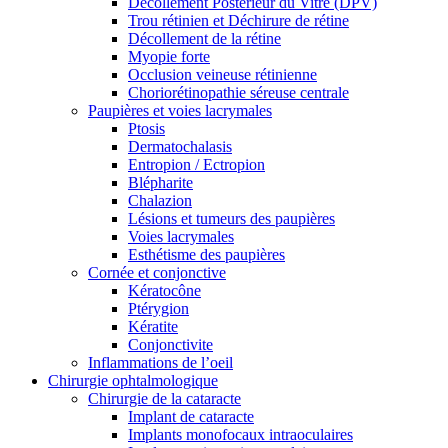
Décollement Postérieur du Vitré (DPV)
Trou rétinien et Déchirure de rétine
Décollement de la rétine
Myopie forte
Occlusion veineuse rétinienne
Choriorétinopathie séreuse centrale
Paupières et voies lacrymales
Ptosis
Dermatochalasis
Entropion / Ectropion
Blépharite
Chalazion
Lésions et tumeurs des paupières
Voies lacrymales
Esthétisme des paupières
Cornée et conjonctive
Kératocône
Ptérygion
Kératite
Conjonctivite
Inflammations de l’oeil
Chirurgie ophtalmologique
Chirurgie de la cataracte
Implant de cataracte
Implants monofocaux intraoculaires