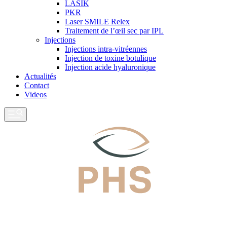
LASIK
PKR
Laser SMILE Relex
Traitement de l’œil sec par IPL
Injections
Injections intra-vitréennes
Injection de toxine botulique
Injection acide hyaluronique
Actualités
Contact
Videos