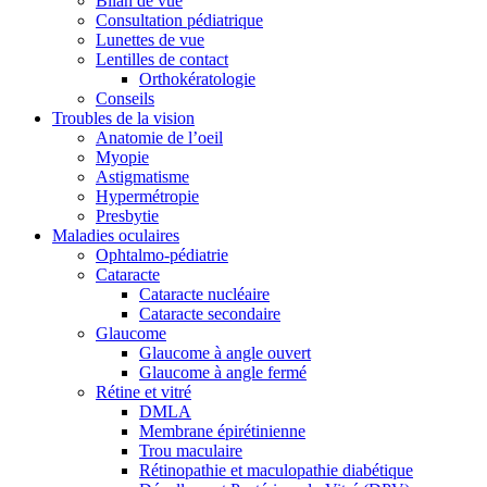
Bilan de vue
Consultation pédiatrique
Lunettes de vue
Lentilles de contact
Orthokératologie
Conseils
Troubles de la vision
Anatomie de l’oeil
Myopie
Astigmatisme
Hypermétropie
Presbytie
Maladies oculaires
Ophtalmo-pédiatrie
Cataracte
Cataracte nucléaire
Cataracte secondaire
Glaucome
Glaucome à angle ouvert
Glaucome à angle fermé
Rétine et vitré
DMLA
Membrane épirétinienne
Trou maculaire
Rétinopathie et maculopathie diabétique