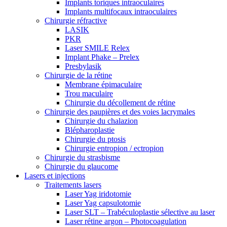
Implants toriques intraoculaires
Implants multifocaux intraoculaires
Chirurgie réfractive
LASIK
PKR
Laser SMILE Relex
Implant Phake – Prelex
Presbylasik
Chirurgie de la rétine
Membrane épimaculaire
Trou maculaire
Chirurgie du décollement de rétine
Chirurgie des paupières et des voies lacrymales
Chirurgie du chalazion
Blépharoplastie
Chirurgie du ptosis
Chirurgie entropion / ectropion
Chirurgie du strasbisme
Chirurgie du glaucome
Lasers et injections
Traitements lasers
Laser Yag iridotomie
Laser Yag capsulotomie
Laser SLT – Trabéculoplastie sélective au laser
Laser rétine argon – Photocoagulation