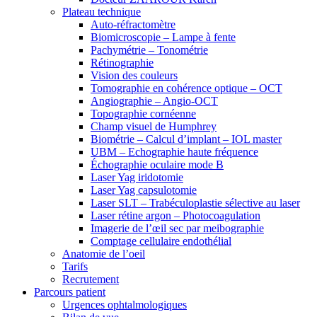
Plateau technique
Auto-réfractomètre
Biomicroscopie – Lampe à fente
Pachymétrie – Tonométrie
Rétinographie
Vision des couleurs
Tomographie en cohérence optique – OCT
Angiographie – Angio-OCT
Topographie cornéenne
Champ visuel de Humphrey
Biométrie – Calcul d’implant – IOL master
UBM – Echographie haute fréquence
Échographie oculaire mode B
Laser Yag iridotomie
Laser Yag capsulotomie
Laser SLT – Trabéculoplastie sélective au laser
Laser rétine argon – Photocoagulation
Imagerie de l’œil sec par meibographie
Comptage cellulaire endothélial
Anatomie de l’oeil
Tarifs
Recrutement
Parcours patient
Urgences ophtalmologiques