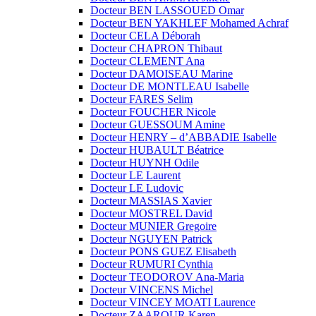
Docteur BEN LASSOUED Omar
Docteur BEN YAKHLEF Mohamed Achraf
Docteur CELA Déborah
Docteur CHAPRON Thibaut
Docteur CLEMENT Ana
Docteur DAMOISEAU Marine
Docteur DE MONTLEAU Isabelle
Docteur FARES Selim
Docteur FOUCHER Nicole
Docteur GUESSOUM Amine
Docteur HENRY – d’ABBADIE Isabelle
Docteur HUBAULT Béatrice
Docteur HUYNH Odile
Docteur LE Laurent
Docteur LE Ludovic
Docteur MASSIAS Xavier
Docteur MOSTREL David
Docteur MUNIER Gregoire
Docteur NGUYEN Patrick
Docteur PONS GUEZ Elisabeth
Docteur RUMURI Cynthia
Docteur TEODOROV Ana-Maria
Docteur VINCENS Michel
Docteur VINCEY MOATI Laurence
Docteur ZAAROUR Karen