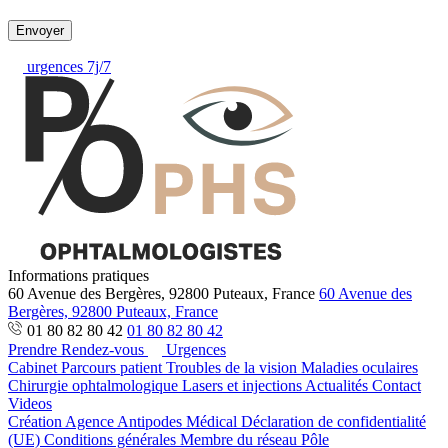
Envoyer
urgences 7j/7
Informations pratiques
60 Avenue des Bergères, 92800 Puteaux, France
60 Avenue des
Bergères, 92800 Puteaux, France
01 80 82 80 42
01 80 82 80 42
Prendre Rendez-vous
Urgences
Cabinet
Parcours patient
Troubles de la vision
Maladies oculaires
Chirurgie ophtalmologique
Lasers et injections
Actualités
Contact
Videos
Création Agence Antipodes Médical
Déclaration de confidentialité
(UE)
Conditions générales
Membre du réseau Pôle