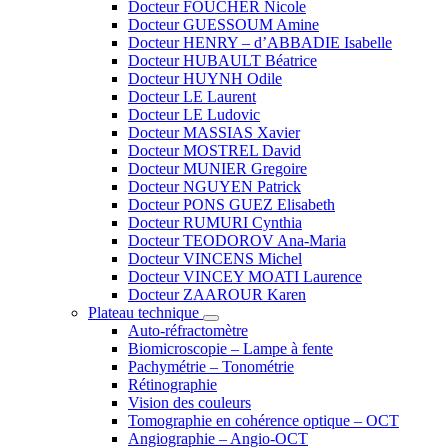
Docteur FOUCHER Nicole
Docteur GUESSOUM Amine
Docteur HENRY – d’ABBADIE Isabelle
Docteur HUBAULT Béatrice
Docteur HUYNH Odile
Docteur LE Laurent
Docteur LE Ludovic
Docteur MASSIAS Xavier
Docteur MOSTREL David
Docteur MUNIER Gregoire
Docteur NGUYEN Patrick
Docteur PONS GUEZ Elisabeth
Docteur RUMURI Cynthia
Docteur TEODOROV Ana-Maria
Docteur VINCENS Michel
Docteur VINCEY MOATI Laurence
Docteur ZAAROUR Karen
Plateau technique
Auto-réfractomètre
Biomicroscopie – Lampe à fente
Pachymétrie – Tonométrie
Rétinographie
Vision des couleurs
Tomographie en cohérence optique – OCT
Angiographie – Angio-OCT