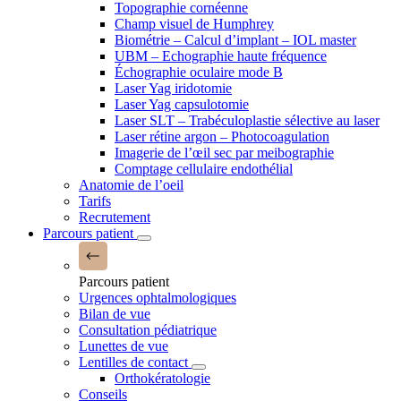
Topographie cornéenne
Champ visuel de Humphrey
Biométrie – Calcul d’implant – IOL master
UBM – Echographie haute fréquence
Échographie oculaire mode B
Laser Yag iridotomie
Laser Yag capsulotomie
Laser SLT – Trabéculoplastie sélective au laser
Laser rétine argon – Photocoagulation
Imagerie de l’œil sec par meibographie
Comptage cellulaire endothélial
Anatomie de l’oeil
Tarifs
Recrutement
Parcours patient
Parcours patient
Urgences ophtalmologiques
Bilan de vue
Consultation pédiatrique
Lunettes de vue
Lentilles de contact
Orthokératologie
Conseils