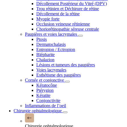
Décollement Postérieur du Vitré (DPV)
Trou rétinien et Déchirure de rétine
Décollement de la rétine
Myopie forte
Occlusion veineuse rétinienne
Choriorétinopathie séreuse centrale
Paupières et voies lacrymales
Ptosis
Dermatochalasis
Entropion / Ectropion
Blépharite
Chalazion
Lésions et tumeurs des paupières
Voies lacrymales
Esthétisme des paupières
Cornée et conjonctive
Kératocône
Ptérygion
Kératite
Conjonctivite
Inflammations de l’oeil
Chirurgie ophtalmologique
Chirurgie ophtalmologique