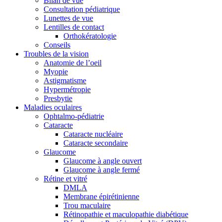
Bilan de vue
Consultation pédiatrique
Lunettes de vue
Lentilles de contact
Orthokératologie
Conseils
Troubles de la vision
Anatomie de l’oeil
Myopie
Astigmatisme
Hypermétropie
Presbytie
Maladies oculaires
Ophtalmo-pédiatrie
Cataracte
Cataracte nucléaire
Cataracte secondaire
Glaucome
Glaucome à angle ouvert
Glaucome à angle fermé
Rétine et vitré
DMLA
Membrane épirétinienne
Trou maculaire
Rétinopathie et maculopathie diabétique