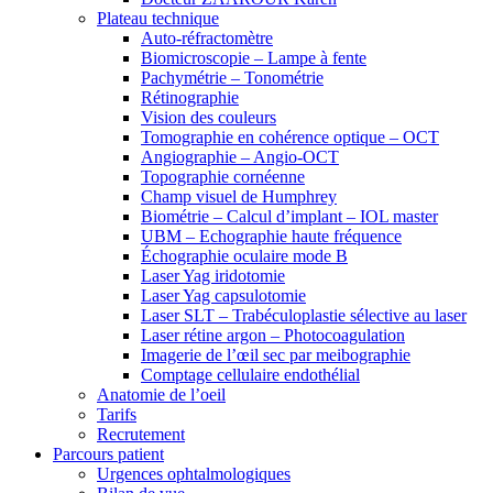
Plateau technique
Auto-réfractomètre
Biomicroscopie – Lampe à fente
Pachymétrie – Tonométrie
Rétinographie
Vision des couleurs
Tomographie en cohérence optique – OCT
Angiographie – Angio-OCT
Topographie cornéenne
Champ visuel de Humphrey
Biométrie – Calcul d’implant – IOL master
UBM – Echographie haute fréquence
Échographie oculaire mode B
Laser Yag iridotomie
Laser Yag capsulotomie
Laser SLT – Trabéculoplastie sélective au laser
Laser rétine argon – Photocoagulation
Imagerie de l’œil sec par meibographie
Comptage cellulaire endothélial
Anatomie de l’oeil
Tarifs
Recrutement
Parcours patient
Urgences ophtalmologiques