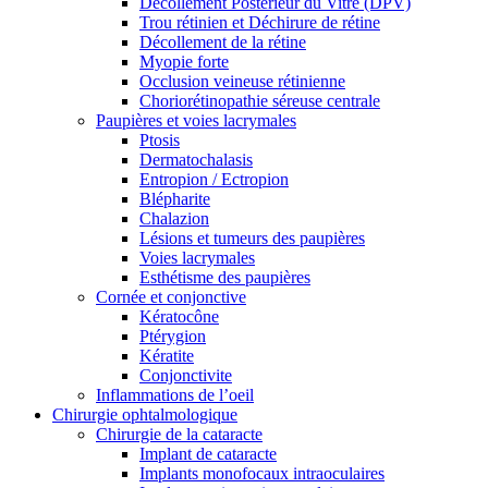
Décollement Postérieur du Vitré (DPV)
Trou rétinien et Déchirure de rétine
Décollement de la rétine
Myopie forte
Occlusion veineuse rétinienne
Choriorétinopathie séreuse centrale
Paupières et voies lacrymales
Ptosis
Dermatochalasis
Entropion / Ectropion
Blépharite
Chalazion
Lésions et tumeurs des paupières
Voies lacrymales
Esthétisme des paupières
Cornée et conjonctive
Kératocône
Ptérygion
Kératite
Conjonctivite
Inflammations de l’oeil
Chirurgie ophtalmologique
Chirurgie de la cataracte
Implant de cataracte
Implants monofocaux intraoculaires