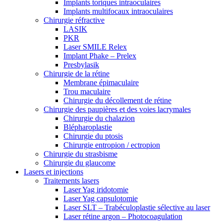
Implants toriques intraoculaires
Implants multifocaux intraoculaires
Chirurgie réfractive
LASIK
PKR
Laser SMILE Relex
Implant Phake – Prelex
Presbylasik
Chirurgie de la rétine
Membrane épimaculaire
Trou maculaire
Chirurgie du décollement de rétine
Chirurgie des paupières et des voies lacrymales
Chirurgie du chalazion
Blépharoplastie
Chirurgie du ptosis
Chirurgie entropion / ectropion
Chirurgie du strasbisme
Chirurgie du glaucome
Lasers et injections
Traitements lasers
Laser Yag iridotomie
Laser Yag capsulotomie
Laser SLT – Trabéculoplastie sélective au laser
Laser rétine argon – Photocoagulation