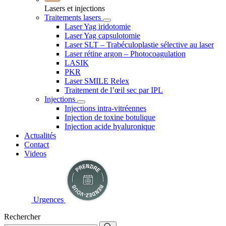
Lasers et injections
Traitements lasers
Laser Yag iridotomie
Laser Yag capsulotomie
Laser SLT – Trabéculoplastie sélective au laser
Laser rétine argon – Photocoagulation
LASIK
PKR
Laser SMILE Relex
Traitement de l’œil sec par IPL
Injections
Injections intra-vitréennes
Injection de toxine botulique
Injection acide hyaluronique
Actualités
Contact
Videos
Urgences
Rechercher