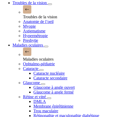
Troubles de la vision
Troubles de la vision
Anatomie de l’oeil
Myopie
Astigmatisme
Hypermétropie
Presbytie
Maladies oculaires
Maladies oculaires
Ophtalmo-pédiatrie
Cataracte
Cataracte nucléaire
Cataracte secondaire
Glaucome
Glaucome à angle ouvert
Glaucome à angle fermé
Rétine et vitré
DMLA
Membrane épirétinienne
Trou maculaire
Rétinopathie et maculopathie diabétique