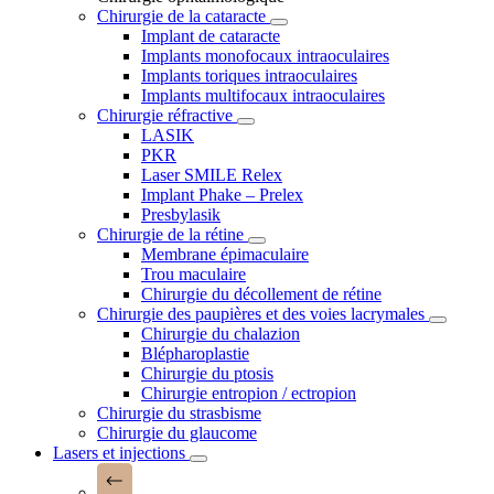
Chirurgie de la cataracte
Implant de cataracte
Implants monofocaux intraoculaires
Implants toriques intraoculaires
Implants multifocaux intraoculaires
Chirurgie réfractive
LASIK
PKR
Laser SMILE Relex
Implant Phake – Prelex
Presbylasik
Chirurgie de la rétine
Membrane épimaculaire
Trou maculaire
Chirurgie du décollement de rétine
Chirurgie des paupières et des voies lacrymales
Chirurgie du chalazion
Blépharoplastie
Chirurgie du ptosis
Chirurgie entropion / ectropion
Chirurgie du strasbisme
Chirurgie du glaucome
Lasers et injections