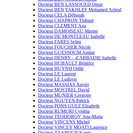
Docteur BEN LASSOUED Omar
Docteur BEN YAKHLEF Mohamed Achraf
Docteur CELA Déborah
Docteur CHAPRON Thibaut
Docteur CLEMENT Ana
Docteur DAMOISEAU Marine
Docteur DE MONTLEAU Isabelle
Docteur FARES Selim
Docteur FOUCHER Nicole
Docteur GUESSOUM Amine
Docteur HENRY – d’ABBADIE Isabelle
Docteur HUBAULT Béatrice
Docteur HUYNH Odile
Docteur LE Laurent
Docteur LE Ludovic
Docteur MASSIAS Xavier
Docteur MOSTREL David
Docteur MUNIER Gregoire
Docteur NGUYEN Patrick
Docteur PONS GUEZ Elisabeth
Docteur RUMURI Cynthia
Docteur TEODOROV Ana-Maria
Docteur VINCENS Michel
Docteur VINCEY MOATI Laurence
Docteur ZAAROUR Karen