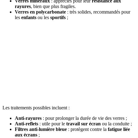
Verres minéraux
: appréciés pour leur
résistance aux
rayures
, bien que plus fragiles.
Verres en polycarbonate
: très solides, recommandés pour
les
enfants
ou les
sportifs
;
Les traitements possibles incluent :
Anti-rayures
: pour prolonger la durée de vie des verres ;
Anti-reflets
: utile pour le
travail sur écran
ou la conduite ;
Filtres anti-lumière bleue
: protègent contre la
fatigue liée
aux écrans
;