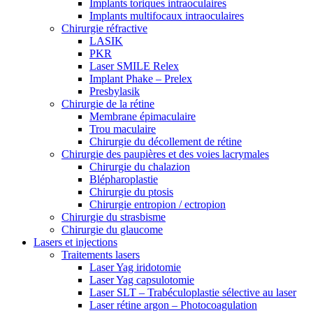
Implants toriques intraoculaires
Implants multifocaux intraoculaires
Chirurgie réfractive
LASIK
PKR
Laser SMILE Relex
Implant Phake – Prelex
Presbylasik
Chirurgie de la rétine
Membrane épimaculaire
Trou maculaire
Chirurgie du décollement de rétine
Chirurgie des paupières et des voies lacrymales
Chirurgie du chalazion
Blépharoplastie
Chirurgie du ptosis
Chirurgie entropion / ectropion
Chirurgie du strasbisme
Chirurgie du glaucome
Lasers et injections
Traitements lasers
Laser Yag iridotomie
Laser Yag capsulotomie
Laser SLT – Trabéculoplastie sélective au laser
Laser rétine argon – Photocoagulation