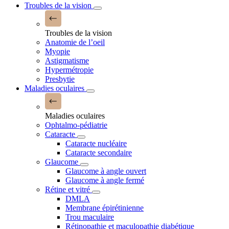
Troubles de la vision
Troubles de la vision
Anatomie de l’oeil
Myopie
Astigmatisme
Hypermétropie
Presbytie
Maladies oculaires
Maladies oculaires
Ophtalmo-pédiatrie
Cataracte
Cataracte nucléaire
Cataracte secondaire
Glaucome
Glaucome à angle ouvert
Glaucome à angle fermé
Rétine et vitré
DMLA
Membrane épirétinienne
Trou maculaire
Rétinopathie et maculopathie diabétique