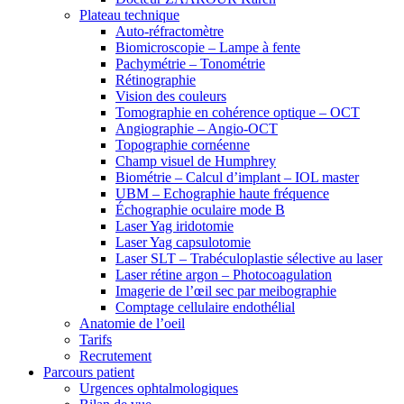
Plateau technique
Auto-réfractomètre
Biomicroscopie – Lampe à fente
Pachymétrie – Tonométrie
Rétinographie
Vision des couleurs
Tomographie en cohérence optique – OCT
Angiographie – Angio-OCT
Topographie cornéenne
Champ visuel de Humphrey
Biométrie – Calcul d’implant – IOL master
UBM – Echographie haute fréquence
Échographie oculaire mode B
Laser Yag iridotomie
Laser Yag capsulotomie
Laser SLT – Trabéculoplastie sélective au laser
Laser rétine argon – Photocoagulation
Imagerie de l’œil sec par meibographie
Comptage cellulaire endothélial
Anatomie de l’oeil
Tarifs
Recrutement
Parcours patient
Urgences ophtalmologiques