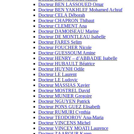
Docteur BEN LASSOUED Omar
Docteur BEN YAKHLEF Mohamed Achraf
Docteur CELA Déborah
Docteur CHAPRON Thibaut
Docteur CLEMENT Ana
Docteur DAMOISEAU Marine
Docteur DE MONTLEAU Isabelle
Docteur FARES Selim
Docteur FOUCHER Nicole
Docteur GUESSOUM Amine
Docteur HENRY – d’ABBADIE Isabelle
Docteur HUBAULT Béatrice
Docteur HUYNH Odile
Docteur LE Laurent
Docteur LE Ludovic
Docteur MASSIAS Xavier
Docteur MOSTREL David
Docteur MUNIER Gregoire
Docteur NGUYEN Patrick
Docteur PONS GUEZ Elisabeth
Docteur RUMURI Cynthia
Docteur TEODOROV Ana-Maria
Docteur VINCENS Michel
Docteur VINCEY MOATI Laurence
Docteur ZAAROUR Karen