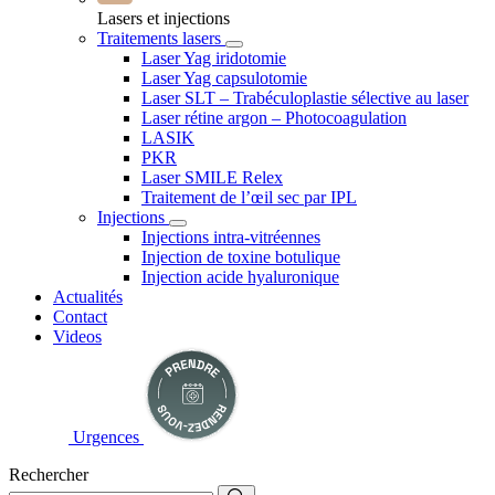
Lasers et injections
Traitements lasers
Laser Yag iridotomie
Laser Yag capsulotomie
Laser SLT – Trabéculoplastie sélective au laser
Laser rétine argon – Photocoagulation
LASIK
PKR
Laser SMILE Relex
Traitement de l’œil sec par IPL
Injections
Injections intra-vitréennes
Injection de toxine botulique
Injection acide hyaluronique
Actualités
Contact
Videos
Urgences
Rechercher