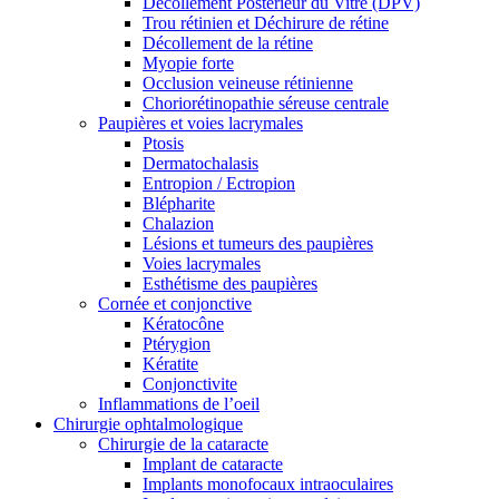
Décollement Postérieur du Vitré (DPV)
Trou rétinien et Déchirure de rétine
Décollement de la rétine
Myopie forte
Occlusion veineuse rétinienne
Choriorétinopathie séreuse centrale
Paupières et voies lacrymales
Ptosis
Dermatochalasis
Entropion / Ectropion
Blépharite
Chalazion
Lésions et tumeurs des paupières
Voies lacrymales
Esthétisme des paupières
Cornée et conjonctive
Kératocône
Ptérygion
Kératite
Conjonctivite
Inflammations de l’oeil
Chirurgie ophtalmologique
Chirurgie de la cataracte
Implant de cataracte
Implants monofocaux intraoculaires