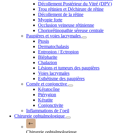
Décollement Postérieur du Vitré (DPV)
Trou rétinien et Déchirure de rétine
Décollement de la rétine
Myopie forte
Occlusion veineuse rétinienne
Choriorétinopathie séreuse centrale
Paupières et voies lacrymales
Ptosis
Dermatochalasis
Entropion / Ectropion
Blépharite
Chalazion
Lésions et tumeurs des paupières
Voies lacrymales
Esthétisme des paupières
Cornée et conjonctive
Kératocône
Ptérygion
Kératite
Conjonctivite
Inflammations de l’oeil
Chirurgie ophtalmologique
Chirurgie ophtalmologique