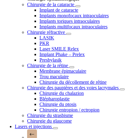
Chirurgie de la cataracte
Implant de cataracte
Implants monofocaux intraoculaires
Implants toriques intraoculaires
Implants multifocaux intraoculaires
Chirurgie réfractive
LASIK
PKR
Laser SMILE Relex
Implant Phake – Prelex
Presbylasik
Chirurgie de la rétine
Membrane épimaculaire
Trou maculaire
Chirurgie du décollement de rétine
Chirurgie des paupières et des voies lacrymales
Chirurgie du chalazion
Blépharoplastie
Chirurgie du ptosis
Chirurgie entropion / ectropion
Chirurgie du strasbisme
Chirurgie du glaucome
Lasers et injections