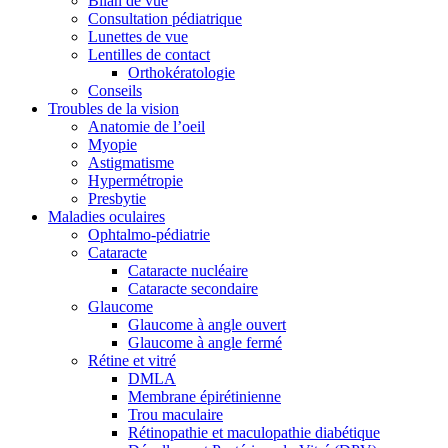
Bilan de vue
Consultation pédiatrique
Lunettes de vue
Lentilles de contact
Orthokératologie
Conseils
Troubles de la vision
Anatomie de l’oeil
Myopie
Astigmatisme
Hypermétropie
Presbytie
Maladies oculaires
Ophtalmo-pédiatrie
Cataracte
Cataracte nucléaire
Cataracte secondaire
Glaucome
Glaucome à angle ouvert
Glaucome à angle fermé
Rétine et vitré
DMLA
Membrane épirétinienne
Trou maculaire
Rétinopathie et maculopathie diabétique