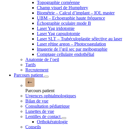
Topographie cornéenne
Champ visuel de Humphrey
Biométrie – Calcul d’implant – IOL master
UBM – Echographie haute fréquence
Échographie oculaire mode B
Laser Yag iridotomie
Laser Yag capsulotomie
Laser SLT – Trabéculoplastie sélective au laser
Laser rétine argon – Photocoagulation
Imagerie de l’œil sec par meibographie
Comptage cellulaire endothélial
Anatomie de l’oeil
Tarifs
Recrutement
Parcours patient
Parcours patient
Urgences ophtalmologiques
Bilan de vue
Consultation pédiatrique
Lunettes de vue
Lentilles de contact
Orthokératologie
Conseils