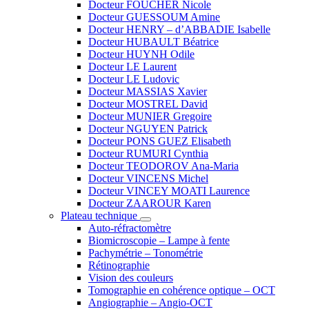
Docteur FOUCHER Nicole
Docteur GUESSOUM Amine
Docteur HENRY – d’ABBADIE Isabelle
Docteur HUBAULT Béatrice
Docteur HUYNH Odile
Docteur LE Laurent
Docteur LE Ludovic
Docteur MASSIAS Xavier
Docteur MOSTREL David
Docteur MUNIER Gregoire
Docteur NGUYEN Patrick
Docteur PONS GUEZ Elisabeth
Docteur RUMURI Cynthia
Docteur TEODOROV Ana-Maria
Docteur VINCENS Michel
Docteur VINCEY MOATI Laurence
Docteur ZAAROUR Karen
Plateau technique
Auto-réfractomètre
Biomicroscopie – Lampe à fente
Pachymétrie – Tonométrie
Rétinographie
Vision des couleurs
Tomographie en cohérence optique – OCT
Angiographie – Angio-OCT