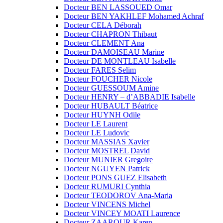
Docteur BEN LASSOUED Omar
Docteur BEN YAKHLEF Mohamed Achraf
Docteur CELA Déborah
Docteur CHAPRON Thibaut
Docteur CLEMENT Ana
Docteur DAMOISEAU Marine
Docteur DE MONTLEAU Isabelle
Docteur FARES Selim
Docteur FOUCHER Nicole
Docteur GUESSOUM Amine
Docteur HENRY – d’ABBADIE Isabelle
Docteur HUBAULT Béatrice
Docteur HUYNH Odile
Docteur LE Laurent
Docteur LE Ludovic
Docteur MASSIAS Xavier
Docteur MOSTREL David
Docteur MUNIER Gregoire
Docteur NGUYEN Patrick
Docteur PONS GUEZ Elisabeth
Docteur RUMURI Cynthia
Docteur TEODOROV Ana-Maria
Docteur VINCENS Michel
Docteur VINCEY MOATI Laurence
Docteur ZAAROUR Karen