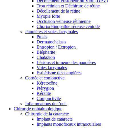
Décollement Postérieur du Vitré (DPV)
Trou rétinien et Déchirure de rétine
Décollement de la rétine
Myopie forte
Occlusion veineuse rétinienne
Choriorétinopathie séreuse centrale
Paupières et voies lacrymales
Ptosis
Dermatochalasis
Entropion / Ectropion
Blépharite
Chalazion
Lésions et tumeurs des paupières
Voies lacrymales
Esthétisme des paupières
Cornée et conjonctive
Kératocône
Ptérygion
Kératite
Conjonctivite
Inflammations de l’oeil
Chirurgie ophtalmologique
Chirurgie de la cataracte
Implant de cataracte
Implants monofocaux intraoculaires