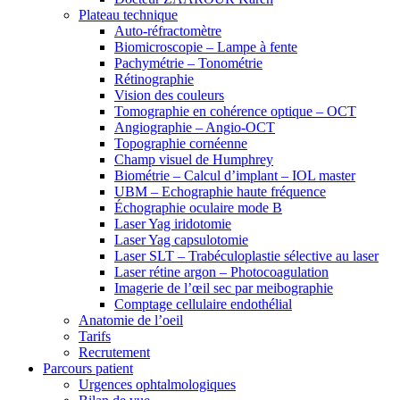
Plateau technique
Auto-réfractomètre
Biomicroscopie – Lampe à fente
Pachymétrie – Tonométrie
Rétinographie
Vision des couleurs
Tomographie en cohérence optique – OCT
Angiographie – Angio-OCT
Topographie cornéenne
Champ visuel de Humphrey
Biométrie – Calcul d’implant – IOL master
UBM – Echographie haute fréquence
Échographie oculaire mode B
Laser Yag iridotomie
Laser Yag capsulotomie
Laser SLT – Trabéculoplastie sélective au laser
Laser rétine argon – Photocoagulation
Imagerie de l’œil sec par meibographie
Comptage cellulaire endothélial
Anatomie de l’oeil
Tarifs
Recrutement
Parcours patient
Urgences ophtalmologiques