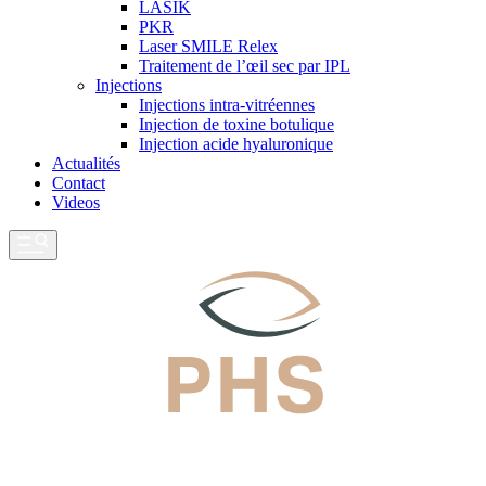
LASIK
PKR
Laser SMILE Relex
Traitement de l’œil sec par IPL
Injections
Injections intra-vitréennes
Injection de toxine botulique
Injection acide hyaluronique
Actualités
Contact
Videos