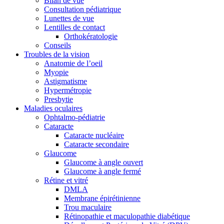
Bilan de vue
Consultation pédiatrique
Lunettes de vue
Lentilles de contact
Orthokératologie
Conseils
Troubles de la vision
Anatomie de l’oeil
Myopie
Astigmatisme
Hypermétropie
Presbytie
Maladies oculaires
Ophtalmo-pédiatrie
Cataracte
Cataracte nucléaire
Cataracte secondaire
Glaucome
Glaucome à angle ouvert
Glaucome à angle fermé
Rétine et vitré
DMLA
Membrane épirétinienne
Trou maculaire
Rétinopathie et maculopathie diabétique