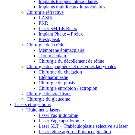
Implants toriques intraoculaires
Implants multifocaux intraoculaires
Chirurgie réfractive
LASIK
PKR
Laser SMILE Relex
Implant Phake – Prelex
Presbylasik
Chirurgie de la rétine
Membrane épimaculaire
Trou maculaire
Chirurgie du décollement de rétine
Chirurgie des paupières et des voies lacrymales
Chirurgie du chalazion
Blépharoplastie
Chirurgie du ptosis
Chirurgie entropion / ectropion
Chirurgie du strasbisme
Chirurgie du glaucome
Lasers et injections
Traitements lasers
Laser Yag iridotomie
Laser Yag capsulotomie
Laser SLT – Trabéculoplastie sélective au laser
Laser rétine argon – Photocoagulation