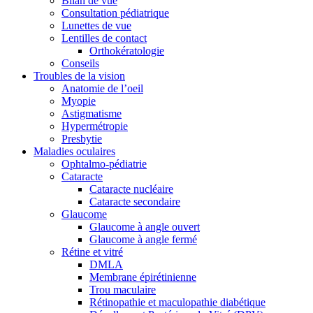
Bilan de vue
Consultation pédiatrique
Lunettes de vue
Lentilles de contact
Orthokératologie
Conseils
Troubles de la vision
Anatomie de l’oeil
Myopie
Astigmatisme
Hypermétropie
Presbytie
Maladies oculaires
Ophtalmo-pédiatrie
Cataracte
Cataracte nucléaire
Cataracte secondaire
Glaucome
Glaucome à angle ouvert
Glaucome à angle fermé
Rétine et vitré
DMLA
Membrane épirétinienne
Trou maculaire
Rétinopathie et maculopathie diabétique