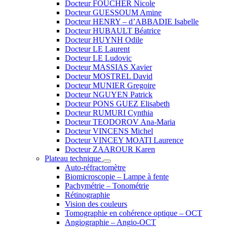
Docteur FOUCHER Nicole
Docteur GUESSOUM Amine
Docteur HENRY – d’ABBADIE Isabelle
Docteur HUBAULT Béatrice
Docteur HUYNH Odile
Docteur LE Laurent
Docteur LE Ludovic
Docteur MASSIAS Xavier
Docteur MOSTREL David
Docteur MUNIER Gregoire
Docteur NGUYEN Patrick
Docteur PONS GUEZ Elisabeth
Docteur RUMURI Cynthia
Docteur TEODOROV Ana-Maria
Docteur VINCENS Michel
Docteur VINCEY MOATI Laurence
Docteur ZAAROUR Karen
Plateau technique
Auto-réfractomètre
Biomicroscopie – Lampe à fente
Pachymétrie – Tonométrie
Rétinographie
Vision des couleurs
Tomographie en cohérence optique – OCT
Angiographie – Angio-OCT