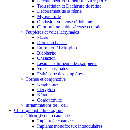
Décollement Postérieur du Vitré (DPV)
Trou rétinien et Déchirure de rétine
Décollement de la rétine
Myopie forte
Occlusion veineuse rétinienne
Choriorétinopathie séreuse centrale
Paupières et voies lacrymales
Ptosis
Dermatochalasis
Entropion / Ectropion
Blépharite
Chalazion
Lésions et tumeurs des paupières
Voies lacrymales
Esthétisme des paupières
Cornée et conjonctive
Kératocône
Ptérygion
Kératite
Conjonctivite
Inflammations de l’oeil
Chirurgie ophtalmologique
Chirurgie de la cataracte
Implant de cataracte
Implants monofocaux intraoculaires