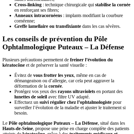
Cross-linking
: technique chirurgicale qui
stabilise la cornée
en renforçant ses fibres;
Anneaux intracornéens
: implants modifiant la courbure
cornéenne;
Greffe lamellaire ou transfixiante
dans les cas sévères.
Les conseils de prévention du Pôle
Ophtalmologique Puteaux – La Défense
Plusieurs précautions permettent de
freiner l’évolution du
kératocône
et de préserver la santé visuelle :
Évitez de
vous frotter les yeux
, même en cas de
démangeaison ou d’allergie, car cela peut aggraver la
déformation de la
cornée
.
Protégez vos yeux des
rayons ultraviolets
en portant des
lunettes de soleil
avec filtre UV adapté.
Effectuez un
suivi régulier chez l’ophtalmologiste
pour
surveiller l’évolution de la maladie et ajuster le traitement si
besoin.
Le
Pôle ophtalmologique Puteaux – La Défense
, situé dans les
Hauts-de-Seine
, propose une prise en charge complète des patients
atteints de
kératocône
, grâce à des
traitements médicaux et