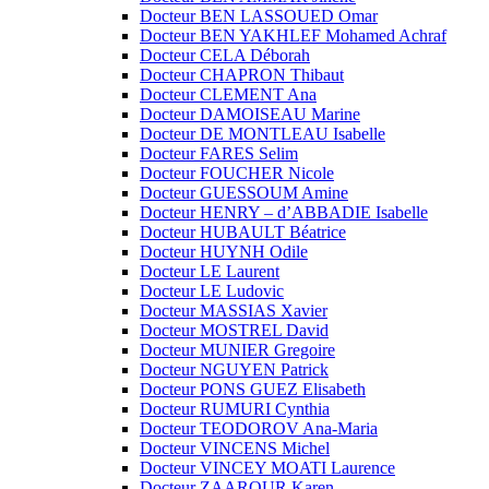
Docteur BEN LASSOUED Omar
Docteur BEN YAKHLEF Mohamed Achraf
Docteur CELA Déborah
Docteur CHAPRON Thibaut
Docteur CLEMENT Ana
Docteur DAMOISEAU Marine
Docteur DE MONTLEAU Isabelle
Docteur FARES Selim
Docteur FOUCHER Nicole
Docteur GUESSOUM Amine
Docteur HENRY – d’ABBADIE Isabelle
Docteur HUBAULT Béatrice
Docteur HUYNH Odile
Docteur LE Laurent
Docteur LE Ludovic
Docteur MASSIAS Xavier
Docteur MOSTREL David
Docteur MUNIER Gregoire
Docteur NGUYEN Patrick
Docteur PONS GUEZ Elisabeth
Docteur RUMURI Cynthia
Docteur TEODOROV Ana-Maria
Docteur VINCENS Michel
Docteur VINCEY MOATI Laurence
Docteur ZAAROUR Karen