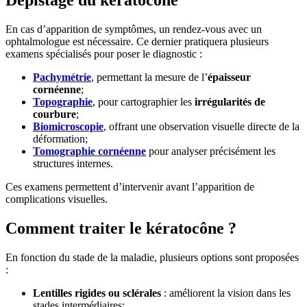
Dépistage du kératocône
En cas d’apparition de symptômes, un rendez-vous avec un
ophtalmologue est nécessaire. Ce dernier pratiquera plusieurs
examens spécialisés pour poser le diagnostic :
Pachymétrie
, permettant la mesure de l’
épaisseur
cornéenne
;
Topographie
, pour cartographier les
irrégularités de
courbure
;
Biomicroscopie
, offrant une observation visuelle directe de la
déformation;
Tomographie cornéenne
pour analyser précisément les
structures internes.
Ces examens permettent d’intervenir avant l’apparition de
complications visuelles.
Comment traiter le kératocône ?
En fonction du stade de la maladie, plusieurs options sont proposées
:
Lentilles rigides ou sclérales
: améliorent la vision dans les
stades intermédiaires;