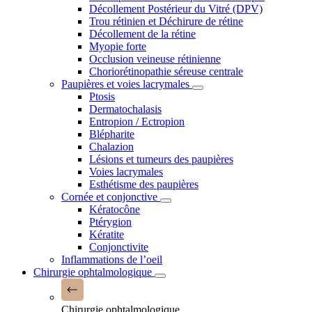
Décollement Postérieur du Vitré (DPV)
Trou rétinien et Déchirure de rétine
Décollement de la rétine
Myopie forte
Occlusion veineuse rétinienne
Choriorétinopathie séreuse centrale
Paupières et voies lacrymales
Ptosis
Dermatochalasis
Entropion / Ectropion
Blépharite
Chalazion
Lésions et tumeurs des paupières
Voies lacrymales
Esthétisme des paupières
Cornée et conjonctive
Kératocône
Ptérygion
Kératite
Conjonctivite
Inflammations de l’oeil
Chirurgie ophtalmologique
Chirurgie ophtalmologique