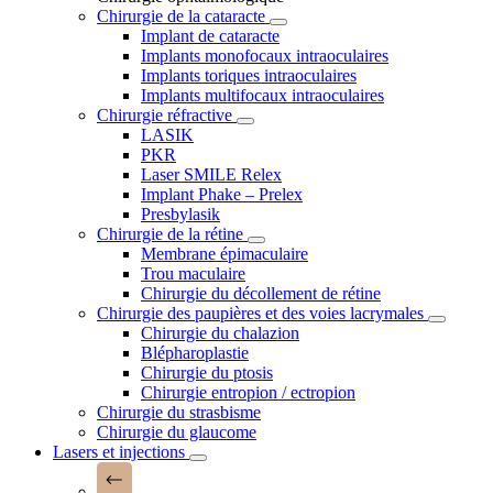
Chirurgie de la cataracte
Implant de cataracte
Implants monofocaux intraoculaires
Implants toriques intraoculaires
Implants multifocaux intraoculaires
Chirurgie réfractive
LASIK
PKR
Laser SMILE Relex
Implant Phake – Prelex
Presbylasik
Chirurgie de la rétine
Membrane épimaculaire
Trou maculaire
Chirurgie du décollement de rétine
Chirurgie des paupières et des voies lacrymales
Chirurgie du chalazion
Blépharoplastie
Chirurgie du ptosis
Chirurgie entropion / ectropion
Chirurgie du strasbisme
Chirurgie du glaucome
Lasers et injections