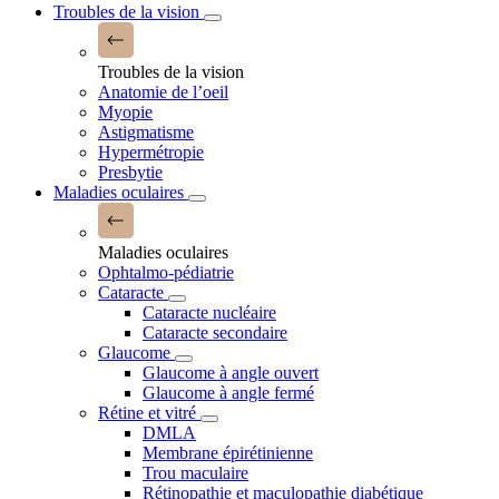
Troubles de la vision
Troubles de la vision
Anatomie de l’oeil
Myopie
Astigmatisme
Hypermétropie
Presbytie
Maladies oculaires
Maladies oculaires
Ophtalmo-pédiatrie
Cataracte
Cataracte nucléaire
Cataracte secondaire
Glaucome
Glaucome à angle ouvert
Glaucome à angle fermé
Rétine et vitré
DMLA
Membrane épirétinienne
Trou maculaire
Rétinopathie et maculopathie diabétique