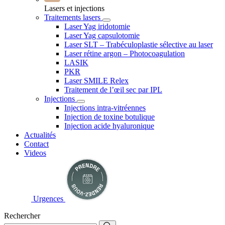
Lasers et injections
Traitements lasers
Laser Yag iridotomie
Laser Yag capsulotomie
Laser SLT – Trabéculoplastie sélective au laser
Laser rétine argon – Photocoagulation
LASIK
PKR
Laser SMILE Relex
Traitement de l’œil sec par IPL
Injections
Injections intra-vitréennes
Injection de toxine botulique
Injection acide hyaluronique
Actualités
Contact
Videos
Urgences
Rechercher