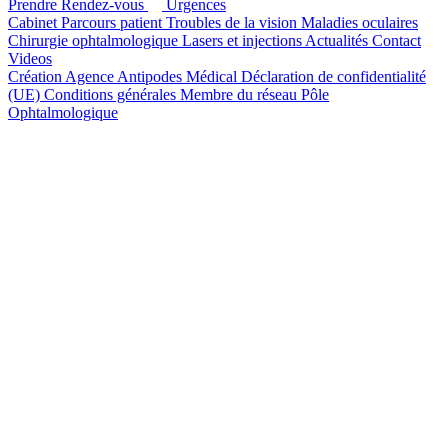
Prendre Rendez-vous
Urgences
Cabinet
Parcours patient
Troubles de la vision
Maladies oculaires
Chirurgie ophtalmologique
Lasers et injections
Actualités
Contact
Videos
Création Agence Antipodes Médical
Déclaration de confidentialité
(UE)
Conditions générales
Membre du réseau Pôle
Ophtalmologique