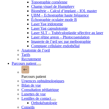
Topographie cornéenne
Champ visuel de Humphrey
Biométrie – Calcul d’implant – IOL master
UBM – Echographie haute fréquence
Échographie oculaire mode B
Laser Yag iridotomie
Laser Yag capsulotomie
Laser SLT – Trabéculoplastie sélective au laser
Laser rétine argon – Photocoagulation
Imagerie de l’œil sec par meibographie
Comptage cellulaire endothélial
Anatomie de l’oeil
Tarifs
Recrutement
Parcours patient
Parcours patient
Urgences ophtalmologiques
Bilan de vue
Consultation pédiatrique
Lunettes de vue
Lentilles de contact
Orthokératologie
Conseils