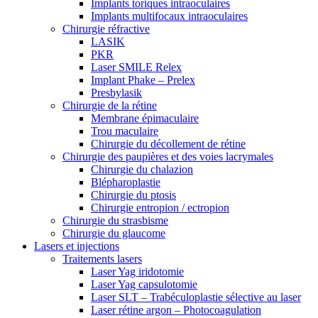
Implants toriques intraoculaires
Implants multifocaux intraoculaires
Chirurgie réfractive
LASIK
PKR
Laser SMILE Relex
Implant Phake – Prelex
Presbylasik
Chirurgie de la rétine
Membrane épimaculaire
Trou maculaire
Chirurgie du décollement de rétine
Chirurgie des paupières et des voies lacrymales
Chirurgie du chalazion
Blépharoplastie
Chirurgie du ptosis
Chirurgie entropion / ectropion
Chirurgie du strasbisme
Chirurgie du glaucome
Lasers et injections
Traitements lasers
Laser Yag iridotomie
Laser Yag capsulotomie
Laser SLT – Trabéculoplastie sélective au laser
Laser rétine argon – Photocoagulation