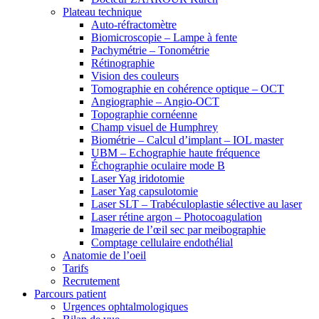
Plateau technique
Auto-réfractomètre
Biomicroscopie – Lampe à fente
Pachymétrie – Tonométrie
Rétinographie
Vision des couleurs
Tomographie en cohérence optique – OCT
Angiographie – Angio-OCT
Topographie cornéenne
Champ visuel de Humphrey
Biométrie – Calcul d’implant – IOL master
UBM – Echographie haute fréquence
Échographie oculaire mode B
Laser Yag iridotomie
Laser Yag capsulotomie
Laser SLT – Trabéculoplastie sélective au laser
Laser rétine argon – Photocoagulation
Imagerie de l’œil sec par meibographie
Comptage cellulaire endothélial
Anatomie de l’oeil
Tarifs
Recrutement
Parcours patient
Urgences ophtalmologiques