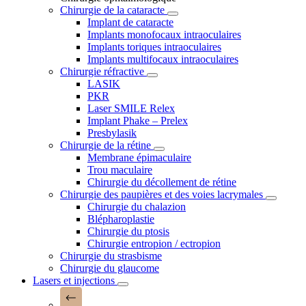
Chirurgie de la cataracte
Implant de cataracte
Implants monofocaux intraoculaires
Implants toriques intraoculaires
Implants multifocaux intraoculaires
Chirurgie réfractive
LASIK
PKR
Laser SMILE Relex
Implant Phake – Prelex
Presbylasik
Chirurgie de la rétine
Membrane épimaculaire
Trou maculaire
Chirurgie du décollement de rétine
Chirurgie des paupières et des voies lacrymales
Chirurgie du chalazion
Blépharoplastie
Chirurgie du ptosis
Chirurgie entropion / ectropion
Chirurgie du strasbisme
Chirurgie du glaucome
Lasers et injections