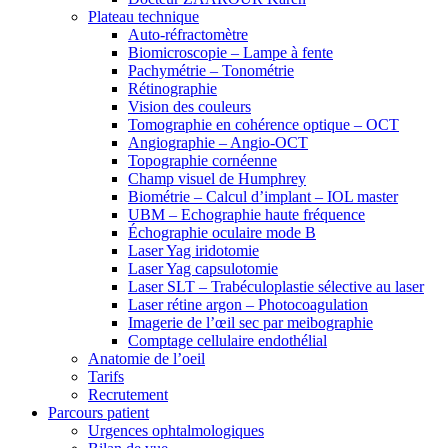
Plateau technique
Auto-réfractomètre
Biomicroscopie – Lampe à fente
Pachymétrie – Tonométrie
Rétinographie
Vision des couleurs
Tomographie en cohérence optique – OCT
Angiographie – Angio-OCT
Topographie cornéenne
Champ visuel de Humphrey
Biométrie – Calcul d’implant – IOL master
UBM – Echographie haute fréquence
Échographie oculaire mode B
Laser Yag iridotomie
Laser Yag capsulotomie
Laser SLT – Trabéculoplastie sélective au laser
Laser rétine argon – Photocoagulation
Imagerie de l’œil sec par meibographie
Comptage cellulaire endothélial
Anatomie de l’oeil
Tarifs
Recrutement
Parcours patient
Urgences ophtalmologiques