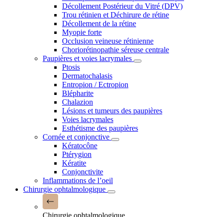
Décollement Postérieur du Vitré (DPV)
Trou rétinien et Déchirure de rétine
Décollement de la rétine
Myopie forte
Occlusion veineuse rétinienne
Choriorétinopathie séreuse centrale
Paupières et voies lacrymales
Ptosis
Dermatochalasis
Entropion / Ectropion
Blépharite
Chalazion
Lésions et tumeurs des paupières
Voies lacrymales
Esthétisme des paupières
Cornée et conjonctive
Kératocône
Ptérygion
Kératite
Conjonctivite
Inflammations de l’oeil
Chirurgie ophtalmologique
Chirurgie ophtalmologique