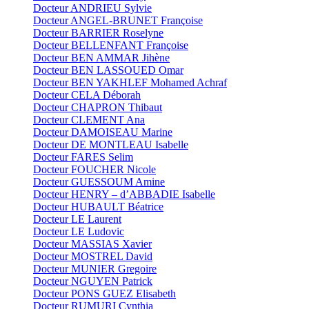
Docteur ANDRIEU Sylvie
Docteur ANGEL-BRUNET Françoise
Docteur BARRIER Roselyne
Docteur BELLENFANT Françoise
Docteur BEN AMMAR Jihène
Docteur BEN LASSOUED Omar
Docteur BEN YAKHLEF Mohamed Achraf
Docteur CELA Déborah
Docteur CHAPRON Thibaut
Docteur CLEMENT Ana
Docteur DAMOISEAU Marine
Docteur DE MONTLEAU Isabelle
Docteur FARES Selim
Docteur FOUCHER Nicole
Docteur GUESSOUM Amine
Docteur HENRY – d’ABBADIE Isabelle
Docteur HUBAULT Béatrice
Docteur LE Laurent
Docteur LE Ludovic
Docteur MASSIAS Xavier
Docteur MOSTREL David
Docteur MUNIER Gregoire
Docteur NGUYEN Patrick
Docteur PONS GUEZ Elisabeth
Docteur RUMURI Cynthia