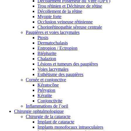
Décollement Postérieur du Vitré (DPV)
Trou rétinien et Déchirure de rétine
Décollement de la rétine
Myopie forte
Occlusion veineuse rétinienne
Choriorétinopathie séreuse centrale
Paupières et voies lacrymales
Ptosis
Dermatochalasis
Entropion / Ectropion
Blépharite
Chalazion
Lésions et tumeurs des paupières
Voies lacrymales
Esthétisme des paupières
Cornée et conjonctive
Kératocône
Ptérygion
Kératite
Conjonctivite
Inflammations de l’oeil
Chirurgie ophtalmologique
Chirurgie de la cataracte
Implant de cataracte
Implants monofocaux intraoculaires