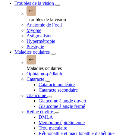
Troubles de la vision
Troubles de la vision
Anatomie de l’oeil
Myopie
Astigmatisme
Hypermétropie
Presbytie
Maladies oculaires
Maladies oculaires
Ophtalmo-pédiatrie
Cataracte
Cataracte nucléaire
Cataracte secondaire
Glaucome
Glaucome à angle ouvert
Glaucome à angle fermé
Rétine et vitré
DMLA
Membrane épirétinienne
Trou maculaire
Rétinopathie et maculopathie diabétique