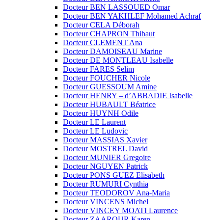
Docteur BEN LASSOUED Omar
Docteur BEN YAKHLEF Mohamed Achraf
Docteur CELA Déborah
Docteur CHAPRON Thibaut
Docteur CLEMENT Ana
Docteur DAMOISEAU Marine
Docteur DE MONTLEAU Isabelle
Docteur FARES Selim
Docteur FOUCHER Nicole
Docteur GUESSOUM Amine
Docteur HENRY – d’ABBADIE Isabelle
Docteur HUBAULT Béatrice
Docteur HUYNH Odile
Docteur LE Laurent
Docteur LE Ludovic
Docteur MASSIAS Xavier
Docteur MOSTREL David
Docteur MUNIER Gregoire
Docteur NGUYEN Patrick
Docteur PONS GUEZ Elisabeth
Docteur RUMURI Cynthia
Docteur TEODOROV Ana-Maria
Docteur VINCENS Michel
Docteur VINCEY MOATI Laurence
Docteur ZAAROUR Karen