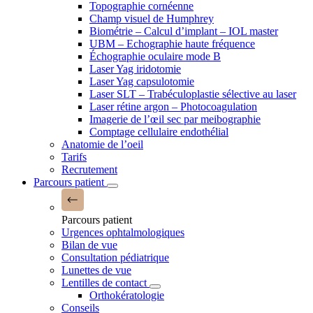
Topographie cornéenne
Champ visuel de Humphrey
Biométrie – Calcul d’implant – IOL master
UBM – Echographie haute fréquence
Échographie oculaire mode B
Laser Yag iridotomie
Laser Yag capsulotomie
Laser SLT – Trabéculoplastie sélective au laser
Laser rétine argon – Photocoagulation
Imagerie de l’œil sec par meibographie
Comptage cellulaire endothélial
Anatomie de l’oeil
Tarifs
Recrutement
Parcours patient
Parcours patient
Urgences ophtalmologiques
Bilan de vue
Consultation pédiatrique
Lunettes de vue
Lentilles de contact
Orthokératologie
Conseils