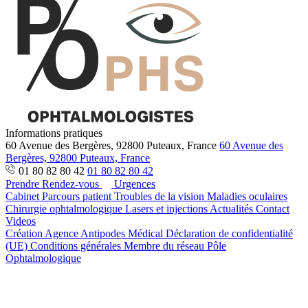
Informations pratiques
60 Avenue des Bergères, 92800 Puteaux, France
60 Avenue des
Bergères, 92800 Puteaux, France
01 80 82 80 42
01 80 82 80 42
Prendre Rendez-vous
Urgences
Cabinet
Parcours patient
Troubles de la vision
Maladies oculaires
Chirurgie ophtalmologique
Lasers et injections
Actualités
Contact
Videos
Création Agence Antipodes Médical
Déclaration de confidentialité
(UE)
Conditions générales
Membre du réseau Pôle
Ophtalmologique