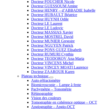
Docteur FOUCHER Nicole
Docteur GUESSOUM Amine
Docteur HENRY – d’ABBADIE Isabelle
Docteur HUBAULT Béatrice
Docteur HUYNH Odile
Docteur LE Laurent
Docteur LE Ludovic
Docteur MASSIAS Xavier
Docteur MOSTREL David
Docteur MUNIER Gregoire
Docteur NGUYEN Patrick
Docteur PONS GUEZ Elisabeth
Docteur RUMURI Cynthia
Docteur TEODOROV Ana-Maria
Docteur VINCENS Michel
Docteur VINCEY MOATI Laurence
Docteur ZAAROUR Karen
Plateau technique
Auto-réfractomètre
Biomicroscopie – Lampe à fente
Pachymétrie – Tonométrie
Rétinographie
Vision des couleurs
Tomographie en cohérence optique – OCT
Angiographie – Angio-OCT