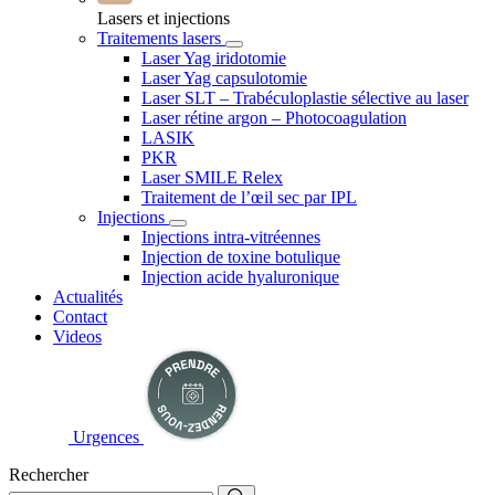
Lasers et injections
Traitements lasers
Laser Yag iridotomie
Laser Yag capsulotomie
Laser SLT – Trabéculoplastie sélective au laser
Laser rétine argon – Photocoagulation
LASIK
PKR
Laser SMILE Relex
Traitement de l’œil sec par IPL
Injections
Injections intra-vitréennes
Injection de toxine botulique
Injection acide hyaluronique
Actualités
Contact
Videos
Urgences
Rechercher