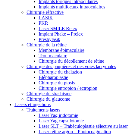
Implants toriques intraoculaires
Implants multifocaux intraoculaires
Chirurgie réfractive
LASIK
PKR
Laser SMILE Relex
Implant Phake – Prelex
Presbylasik
Chirurgie de la rétine
Membrane épimaculaire
Trou maculaire
Chirurgie du décollement de rétine
Chirurgie des paupières et des voies lacrymales
Chirurgie du chalazion
Blépharoplastie
Chirurgie du ptosis
Chirurgie entropion / ectropion
Chirurgie du strasbisme
Chirurgie du glaucome
Lasers et injections
Traitements lasers
Laser Yag iridotomie
Laser Yag capsulotomie
Laser SLT – Trabéculoplastie sélective au laser
Laser rétine argon – Photocoagulation