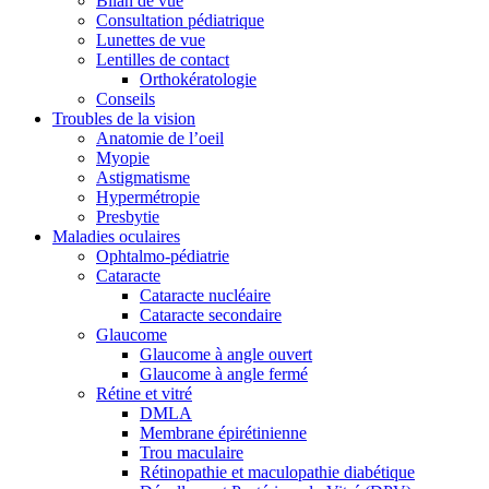
Bilan de vue
Consultation pédiatrique
Lunettes de vue
Lentilles de contact
Orthokératologie
Conseils
Troubles de la vision
Anatomie de l’oeil
Myopie
Astigmatisme
Hypermétropie
Presbytie
Maladies oculaires
Ophtalmo-pédiatrie
Cataracte
Cataracte nucléaire
Cataracte secondaire
Glaucome
Glaucome à angle ouvert
Glaucome à angle fermé
Rétine et vitré
DMLA
Membrane épirétinienne
Trou maculaire
Rétinopathie et maculopathie diabétique