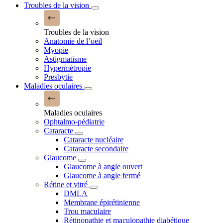
Troubles de la vision
Troubles de la vision
Anatomie de l’oeil
Myopie
Astigmatisme
Hypermétropie
Presbytie
Maladies oculaires
Maladies oculaires
Ophtalmo-pédiatrie
Cataracte
Cataracte nucléaire
Cataracte secondaire
Glaucome
Glaucome à angle ouvert
Glaucome à angle fermé
Rétine et vitré
DMLA
Membrane épirétinienne
Trou maculaire
Rétinopathie et maculopathie diabétique