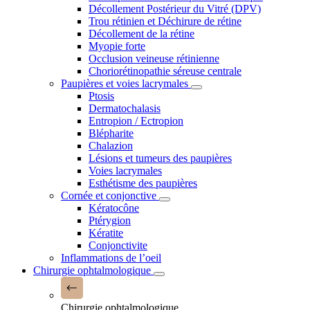
Décollement Postérieur du Vitré (DPV)
Trou rétinien et Déchirure de rétine
Décollement de la rétine
Myopie forte
Occlusion veineuse rétinienne
Choriorétinopathie séreuse centrale
Paupières et voies lacrymales
Ptosis
Dermatochalasis
Entropion / Ectropion
Blépharite
Chalazion
Lésions et tumeurs des paupières
Voies lacrymales
Esthétisme des paupières
Cornée et conjonctive
Kératocône
Ptérygion
Kératite
Conjonctivite
Inflammations de l’oeil
Chirurgie ophtalmologique
Chirurgie ophtalmologique