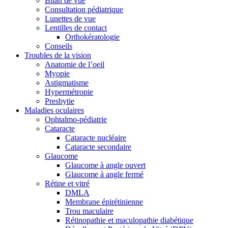
Bilan de vue
Consultation pédiatrique
Lunettes de vue
Lentilles de contact
Orthokératologie
Conseils
Troubles de la vision
Anatomie de l’oeil
Myopie
Astigmatisme
Hypermétropie
Presbytie
Maladies oculaires
Ophtalmo-pédiatrie
Cataracte
Cataracte nucléaire
Cataracte secondaire
Glaucome
Glaucome à angle ouvert
Glaucome à angle fermé
Rétine et vitré
DMLA
Membrane épirétinienne
Trou maculaire
Rétinopathie et maculopathie diabétique