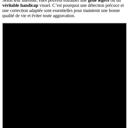
Selon leur intensité, elles peuvent entraîner une
gêne légère
ou un
véritable handicap
visuel. C’est pourquoi une détection précoce et
une correction adaptée sont essentielles pour maintenir une bonne
qualité de vie et éviter toute aggravation.