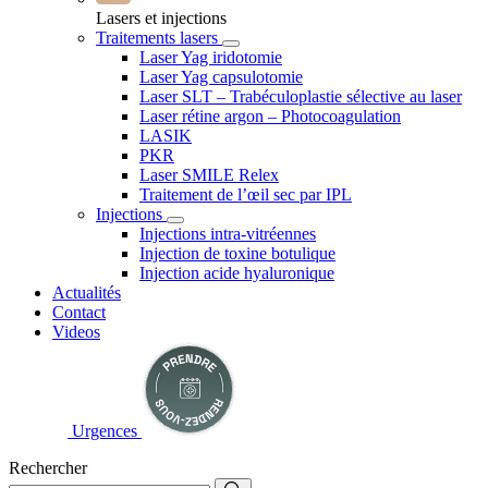
Lasers et injections
Traitements lasers
Laser Yag iridotomie
Laser Yag capsulotomie
Laser SLT – Trabéculoplastie sélective au laser
Laser rétine argon – Photocoagulation
LASIK
PKR
Laser SMILE Relex
Traitement de l’œil sec par IPL
Injections
Injections intra-vitréennes
Injection de toxine botulique
Injection acide hyaluronique
Actualités
Contact
Videos
Urgences
Rechercher