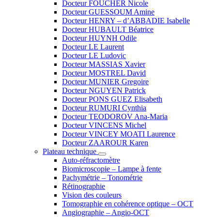
Docteur FOUCHER Nicole
Docteur GUESSOUM Amine
Docteur HENRY – d’ABBADIE Isabelle
Docteur HUBAULT Béatrice
Docteur HUYNH Odile
Docteur LE Laurent
Docteur LE Ludovic
Docteur MASSIAS Xavier
Docteur MOSTREL David
Docteur MUNIER Gregoire
Docteur NGUYEN Patrick
Docteur PONS GUEZ Elisabeth
Docteur RUMURI Cynthia
Docteur TEODOROV Ana-Maria
Docteur VINCENS Michel
Docteur VINCEY MOATI Laurence
Docteur ZAAROUR Karen
Plateau technique
Auto-réfractomètre
Biomicroscopie – Lampe à fente
Pachymétrie – Tonométrie
Rétinographie
Vision des couleurs
Tomographie en cohérence optique – OCT
Angiographie – Angio-OCT