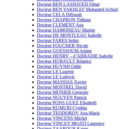
Docteur BEN LASSOUED Omar
Docteur BEN YAKHLEF Mohamed Achraf
Docteur CELA Déborah
Docteur CHAPRON Thibaut
Docteur CLEMENT Ana
Docteur DAMOISEAU Marine
Docteur DE MONTLEAU Isabelle
Docteur FARES Selim
Docteur FOUCHER Nicole
Docteur GUESSOUM Amine
Docteur HENRY – d’ABBADIE Isabelle
Docteur HUBAULT Béatrice
Docteur HUYNH Odile
Docteur LE Laurent
Docteur LE Ludovic
Docteur MASSIAS Xavier
Docteur MOSTREL David
Docteur MUNIER Gregoire
Docteur NGUYEN Patrick
Docteur PONS GUEZ Elisabeth
Docteur RUMURI Cynthia
Docteur TEODOROV Ana-Maria
Docteur VINCENS Michel
Docteur VINCEY MOATI Laurence
Docteur ZAAROUR Karen