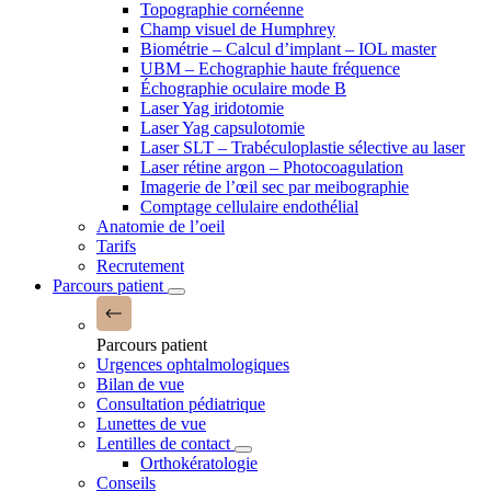
Topographie cornéenne
Champ visuel de Humphrey
Biométrie – Calcul d’implant – IOL master
UBM – Echographie haute fréquence
Échographie oculaire mode B
Laser Yag iridotomie
Laser Yag capsulotomie
Laser SLT – Trabéculoplastie sélective au laser
Laser rétine argon – Photocoagulation
Imagerie de l’œil sec par meibographie
Comptage cellulaire endothélial
Anatomie de l’oeil
Tarifs
Recrutement
Parcours patient
Parcours patient
Urgences ophtalmologiques
Bilan de vue
Consultation pédiatrique
Lunettes de vue
Lentilles de contact
Orthokératologie
Conseils