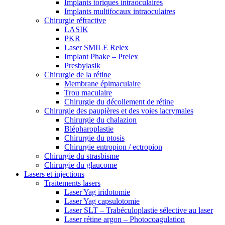
Implants toriques intraoculaires
Implants multifocaux intraoculaires
Chirurgie réfractive
LASIK
PKR
Laser SMILE Relex
Implant Phake – Prelex
Presbylasik
Chirurgie de la rétine
Membrane épimaculaire
Trou maculaire
Chirurgie du décollement de rétine
Chirurgie des paupières et des voies lacrymales
Chirurgie du chalazion
Blépharoplastie
Chirurgie du ptosis
Chirurgie entropion / ectropion
Chirurgie du strasbisme
Chirurgie du glaucome
Lasers et injections
Traitements lasers
Laser Yag iridotomie
Laser Yag capsulotomie
Laser SLT – Trabéculoplastie sélective au laser
Laser rétine argon – Photocoagulation