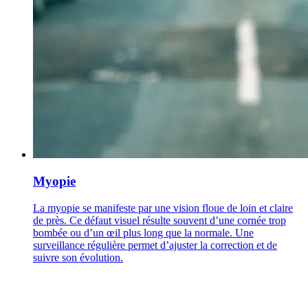
Myopie
La myopie se manifeste par une vision floue de loin et claire
de près. Ce défaut visuel résulte souvent d’une cornée trop
bombée ou d’un œil plus long que la normale. Une
surveillance régulière permet d’ajuster la correction et de
suivre son évolution.