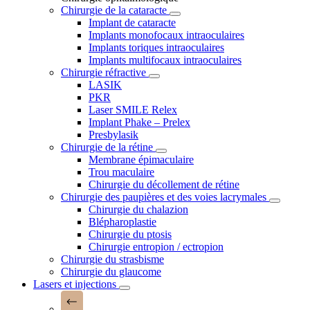
Chirurgie de la cataracte
Implant de cataracte
Implants monofocaux intraoculaires
Implants toriques intraoculaires
Implants multifocaux intraoculaires
Chirurgie réfractive
LASIK
PKR
Laser SMILE Relex
Implant Phake – Prelex
Presbylasik
Chirurgie de la rétine
Membrane épimaculaire
Trou maculaire
Chirurgie du décollement de rétine
Chirurgie des paupières et des voies lacrymales
Chirurgie du chalazion
Blépharoplastie
Chirurgie du ptosis
Chirurgie entropion / ectropion
Chirurgie du strasbisme
Chirurgie du glaucome
Lasers et injections