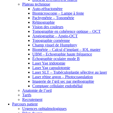
Plateau technique
Auto-réfractomètre
Biomicroscopie – Lampe à fente
Pachymétrie – Tonométrie
Rétinographie
Vision des couleurs
Tomographie en cohérence optique – OCT
Angiographie – Angio-OCT
Topographie cornéenne
Champ visuel de Humphrey
Biométrie – Calcul d’implant – IOL master
UBM – Echographie haute fréquence
Échographie oculaire mode B
Laser Yag iridotomie
Laser Yag capsulotomie
Laser SLT – Trabéculoplastie sélective au laser
Laser rétine argon – Photocoagulation
Imagerie de l’œil sec par meibographie
Comptage cellulaire endothélial
Anatomie de l’oeil
Tarifs
Recrutement
Parcours patient
Urgences ophtalmologiques