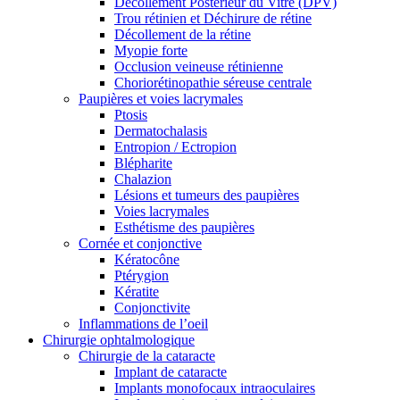
Décollement Postérieur du Vitré (DPV)
Trou rétinien et Déchirure de rétine
Décollement de la rétine
Myopie forte
Occlusion veineuse rétinienne
Choriorétinopathie séreuse centrale
Paupières et voies lacrymales
Ptosis
Dermatochalasis
Entropion / Ectropion
Blépharite
Chalazion
Lésions et tumeurs des paupières
Voies lacrymales
Esthétisme des paupières
Cornée et conjonctive
Kératocône
Ptérygion
Kératite
Conjonctivite
Inflammations de l’oeil
Chirurgie ophtalmologique
Chirurgie de la cataracte
Implant de cataracte
Implants monofocaux intraoculaires