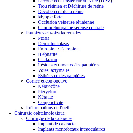
Décollement Postérieur du Vitré (DPV)
Trou rétinien et Déchirure de rétine
Décollement de la rétine
Myopie forte
Occlusion veineuse rétinienne
Choriorétinopathie séreuse centrale
Paupières et voies lacrymales
Ptosis
Dermatochalasis
Entropion / Ectropion
Blépharite
Chalazion
Lésions et tumeurs des paupières
Voies lacrymales
Esthétisme des paupières
Cornée et conjonctive
Kératocône
Ptérygion
Kératite
Conjonctivite
Inflammations de l’oeil
Chirurgie ophtalmologique
Chirurgie de la cataracte
Implant de cataracte
Implants monofocaux intraoculaires