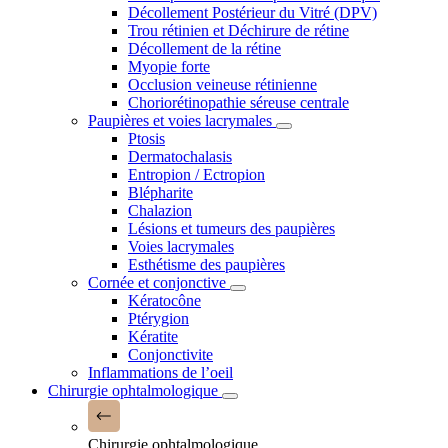
Décollement Postérieur du Vitré (DPV)
Trou rétinien et Déchirure de rétine
Décollement de la rétine
Myopie forte
Occlusion veineuse rétinienne
Choriorétinopathie séreuse centrale
Paupières et voies lacrymales
Ptosis
Dermatochalasis
Entropion / Ectropion
Blépharite
Chalazion
Lésions et tumeurs des paupières
Voies lacrymales
Esthétisme des paupières
Cornée et conjonctive
Kératocône
Ptérygion
Kératite
Conjonctivite
Inflammations de l’oeil
Chirurgie ophtalmologique
Chirurgie ophtalmologique