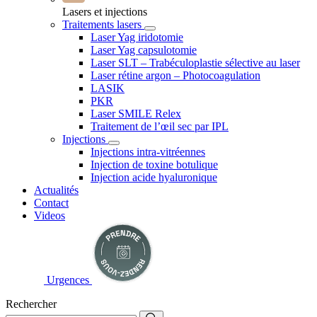
Lasers et injections
Traitements lasers
Laser Yag iridotomie
Laser Yag capsulotomie
Laser SLT – Trabéculoplastie sélective au laser
Laser rétine argon – Photocoagulation
LASIK
PKR
Laser SMILE Relex
Traitement de l’œil sec par IPL
Injections
Injections intra-vitréennes
Injection de toxine botulique
Injection acide hyaluronique
Actualités
Contact
Videos
Urgences
Rechercher