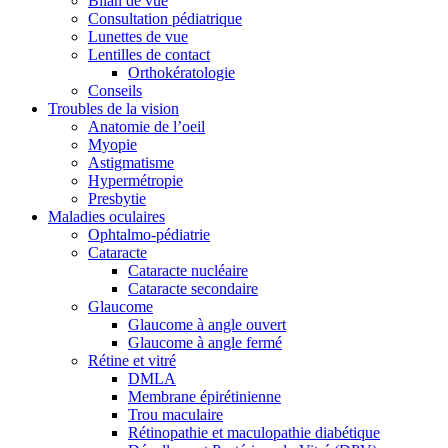
Bilan de vue
Consultation pédiatrique
Lunettes de vue
Lentilles de contact
Orthokératologie
Conseils
Troubles de la vision
Anatomie de l’oeil
Myopie
Astigmatisme
Hypermétropie
Presbytie
Maladies oculaires
Ophtalmo-pédiatrie
Cataracte
Cataracte nucléaire
Cataracte secondaire
Glaucome
Glaucome à angle ouvert
Glaucome à angle fermé
Rétine et vitré
DMLA
Membrane épirétinienne
Trou maculaire
Rétinopathie et maculopathie diabétique