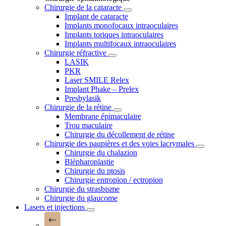
Chirurgie de la cataracte
Implant de cataracte
Implants monofocaux intraoculaires
Implants toriques intraoculaires
Implants multifocaux intraoculaires
Chirurgie réfractive
LASIK
PKR
Laser SMILE Relex
Implant Phake – Prelex
Presbylasik
Chirurgie de la rétine
Membrane épimaculaire
Trou maculaire
Chirurgie du décollement de rétine
Chirurgie des paupières et des voies lacrymales
Chirurgie du chalazion
Blépharoplastie
Chirurgie du ptosis
Chirurgie entropion / ectropion
Chirurgie du strasbisme
Chirurgie du glaucome
Lasers et injections