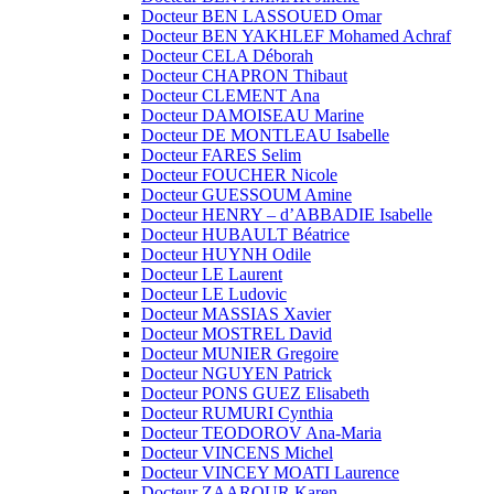
Docteur BEN LASSOUED Omar
Docteur BEN YAKHLEF Mohamed Achraf
Docteur CELA Déborah
Docteur CHAPRON Thibaut
Docteur CLEMENT Ana
Docteur DAMOISEAU Marine
Docteur DE MONTLEAU Isabelle
Docteur FARES Selim
Docteur FOUCHER Nicole
Docteur GUESSOUM Amine
Docteur HENRY – d’ABBADIE Isabelle
Docteur HUBAULT Béatrice
Docteur HUYNH Odile
Docteur LE Laurent
Docteur LE Ludovic
Docteur MASSIAS Xavier
Docteur MOSTREL David
Docteur MUNIER Gregoire
Docteur NGUYEN Patrick
Docteur PONS GUEZ Elisabeth
Docteur RUMURI Cynthia
Docteur TEODOROV Ana-Maria
Docteur VINCENS Michel
Docteur VINCEY MOATI Laurence
Docteur ZAAROUR Karen