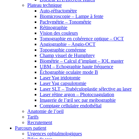
Plateau technique
Auto-réfractomètre
Biomicroscopie – Lampe à fente
Pachymétrie – Tonométrie
Rétinographie
Vision des couleurs
Tomographie en cohérence optique – OCT
Angiographie – Angio-OCT
Topographie cornéenne
Champ visuel de Humphrey
Biométrie – Calcul d’implant – IOL master
UBM – Echographie haute fréquence
Échographie oculaire mode B
Laser Yag iridotomie
Laser Yag capsulotomie
Laser SLT – Trabéculoplastie sélective au laser
Laser rétine argon – Photocoagulation
Imagerie de l’œil sec par meibographie
Comptage cellulaire endothélial
Anatomie de l’oeil
Tarifs
Recrutement
Parcours patient
Urgences ophtalmologiques