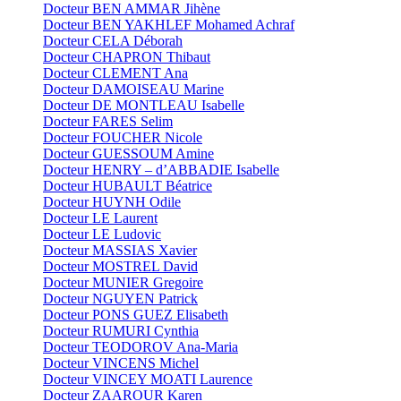
Docteur BEN AMMAR Jihène
Docteur BEN YAKHLEF Mohamed Achraf
Docteur CELA Déborah
Docteur CHAPRON Thibaut
Docteur CLEMENT Ana
Docteur DAMOISEAU Marine
Docteur DE MONTLEAU Isabelle
Docteur FARES Selim
Docteur FOUCHER Nicole
Docteur GUESSOUM Amine
Docteur HENRY – d’ABBADIE Isabelle
Docteur HUBAULT Béatrice
Docteur HUYNH Odile
Docteur LE Laurent
Docteur LE Ludovic
Docteur MASSIAS Xavier
Docteur MOSTREL David
Docteur MUNIER Gregoire
Docteur NGUYEN Patrick
Docteur PONS GUEZ Elisabeth
Docteur RUMURI Cynthia
Docteur TEODOROV Ana-Maria
Docteur VINCENS Michel
Docteur VINCEY MOATI Laurence
Docteur ZAAROUR Karen