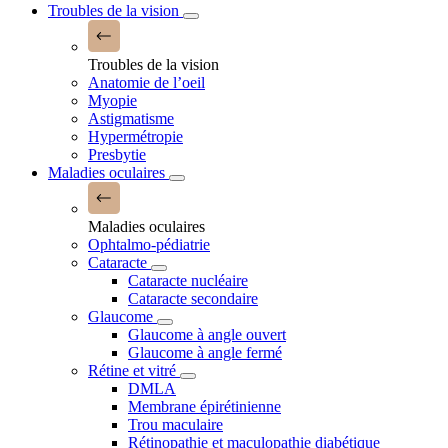
Troubles de la vision
Troubles de la vision
Anatomie de l’oeil
Myopie
Astigmatisme
Hypermétropie
Presbytie
Maladies oculaires
Maladies oculaires
Ophtalmo-pédiatrie
Cataracte
Cataracte nucléaire
Cataracte secondaire
Glaucome
Glaucome à angle ouvert
Glaucome à angle fermé
Rétine et vitré
DMLA
Membrane épirétinienne
Trou maculaire
Rétinopathie et maculopathie diabétique