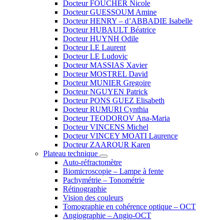
Docteur FOUCHER Nicole
Docteur GUESSOUM Amine
Docteur HENRY – d’ABBADIE Isabelle
Docteur HUBAULT Béatrice
Docteur HUYNH Odile
Docteur LE Laurent
Docteur LE Ludovic
Docteur MASSIAS Xavier
Docteur MOSTREL David
Docteur MUNIER Gregoire
Docteur NGUYEN Patrick
Docteur PONS GUEZ Elisabeth
Docteur RUMURI Cynthia
Docteur TEODOROV Ana-Maria
Docteur VINCENS Michel
Docteur VINCEY MOATI Laurence
Docteur ZAAROUR Karen
Plateau technique
Auto-réfractomètre
Biomicroscopie – Lampe à fente
Pachymétrie – Tonométrie
Rétinographie
Vision des couleurs
Tomographie en cohérence optique – OCT
Angiographie – Angio-OCT