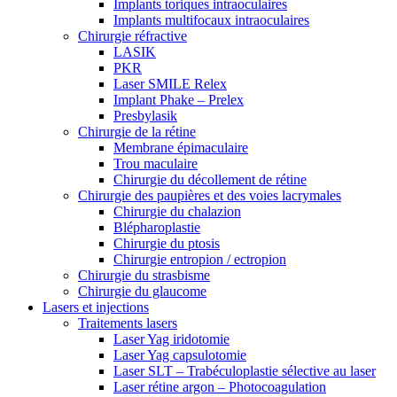
Implants toriques intraoculaires
Implants multifocaux intraoculaires
Chirurgie réfractive
LASIK
PKR
Laser SMILE Relex
Implant Phake – Prelex
Presbylasik
Chirurgie de la rétine
Membrane épimaculaire
Trou maculaire
Chirurgie du décollement de rétine
Chirurgie des paupières et des voies lacrymales
Chirurgie du chalazion
Blépharoplastie
Chirurgie du ptosis
Chirurgie entropion / ectropion
Chirurgie du strasbisme
Chirurgie du glaucome
Lasers et injections
Traitements lasers
Laser Yag iridotomie
Laser Yag capsulotomie
Laser SLT – Trabéculoplastie sélective au laser
Laser rétine argon – Photocoagulation