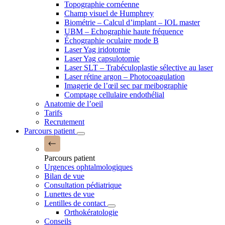
Topographie cornéenne
Champ visuel de Humphrey
Biométrie – Calcul d’implant – IOL master
UBM – Echographie haute fréquence
Échographie oculaire mode B
Laser Yag iridotomie
Laser Yag capsulotomie
Laser SLT – Trabéculoplastie sélective au laser
Laser rétine argon – Photocoagulation
Imagerie de l’œil sec par meibographie
Comptage cellulaire endothélial
Anatomie de l’oeil
Tarifs
Recrutement
Parcours patient
Parcours patient
Urgences ophtalmologiques
Bilan de vue
Consultation pédiatrique
Lunettes de vue
Lentilles de contact
Orthokératologie
Conseils